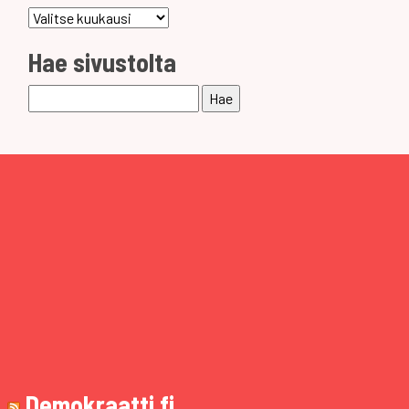
Arkistot
Hae sivustolta
Haku:
Demokraatti.fi