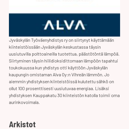
Jyväskylän Työväenyhdistys ry on siirtynyt käyttämään
kiinteistöissään Jyväskylän keskustassa täysin
uusiutuvilla polttoaineilla tuotettua, päästötöntä lämpöä.
Siirtyminen täysin hiilidioksidittomaan lämpöön tapahtui
toukokuussa kun yhdistys otti käyttöön Jyväskylän
kaupungin omistaman Alva Oy:n Vihreän lämmön. Jo
aiemmin yhdistyksen kiinteistöissä kulutettu sähkö on
ollut 100 prosenttisesti uusiutuvaa energiaa. Lisäksi
yhdistyksen Kauppakatu 30 kiinteistön katolla toimii oma
aurinkovoimala.
Arkistot