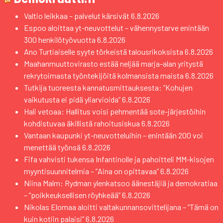
Valtio leikkaa – palvelut kärsivät
6.8.2026
Espoo aloittaa yt-neuvottelut – vähennystarve enintään
300 henkilötyövuotta
6.8.2026
Ano Turtiaiselle syyte törkeistä talousrikoksista
6.8.2026
Maahanmuuttovirasto estää neljää marja-alan yritystä
rekrytoimasta työntekijöitä kolmansista maista
6.8.2026
Tutkija tuoreesta kannatusmittauksesta: ”Kohujen
vaikutusta ei pidä yliarvioida”
6.8.2026
Hali vetoaa: Hallitus voisi pehmentää sote-järjestöihin
kohdistuvaa äkillistä rahoitusiskua
6.8.2026
Vantaan kaupunki yt-neuvotteluihin – enintään 200 voi
menettää työnsä
6.8.2026
Fifa vahvisti tukensa Infantinolle ja pahoitteli MM-kisojen
myyntisuunnitelmia – ”Aina on opittavaa”
6.8.2026
Niina Malm: Rydman ylenkatsoo äänestäjiä ja demokratiaa
– ”poikkeuksellisen röyhkeää”
6.8.2026
Nikolas Elomaa aloitti valtakunnansovittelijana – ”Tämä on
kuin kotiin palaisi”
6.8.2026