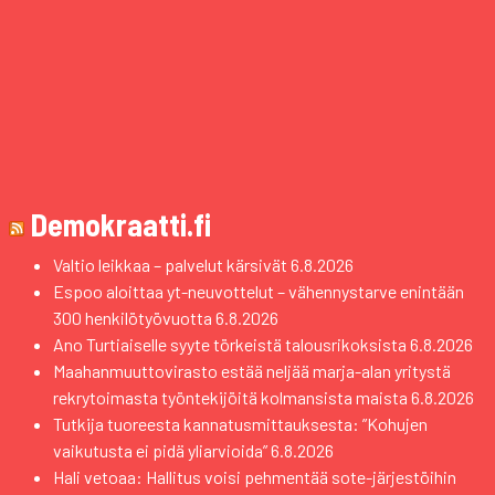
Demokraatti.fi
Valtio leikkaa – palvelut kärsivät
6.8.2026
Espoo aloittaa yt-neuvottelut – vähennystarve enintään
300 henkilötyövuotta
6.8.2026
Ano Turtiaiselle syyte törkeistä talousrikoksista
6.8.2026
Maahanmuuttovirasto estää neljää marja-alan yritystä
rekrytoimasta työntekijöitä kolmansista maista
6.8.2026
Tutkija tuoreesta kannatusmittauksesta: ”Kohujen
vaikutusta ei pidä yliarvioida”
6.8.2026
Hali vetoaa: Hallitus voisi pehmentää sote-järjestöihin