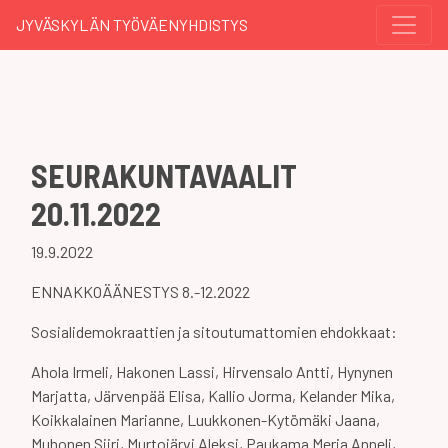
JYVÄSKYLÄN TYÖVÄENYHDISTYS
SEURAKUNTAVAALIT
20.11.2022
19.9.2022
ENNAKKOÄÄNESTYS 8.-12.2022
Sosialidemokraattien ja sitoutumattomien ehdokkaat:
Ahola Irmeli, Hakonen Lassi, Hirvensalo Antti, Hynynen
Marjatta, Järvenpää Elisa, Kallio Jorma, Kelander Mika,
Koikkalainen Marianne, Luukkonen-Kytömäki Jaana,
Muhonen Siiri, Murtojärvi Aleksi, Paukama Merja Anneli,