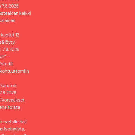
a
7.8.2026
esteaidan kaikki
kkalaisen
kuollut 12
ä löytyi
i
7.8.2026
ä?” –
isteriä
 kohtuuttomiin
sikaruton
7.8.2026
tikorvaukset
ehaitoista
tervetulleeksi
risoinnista,