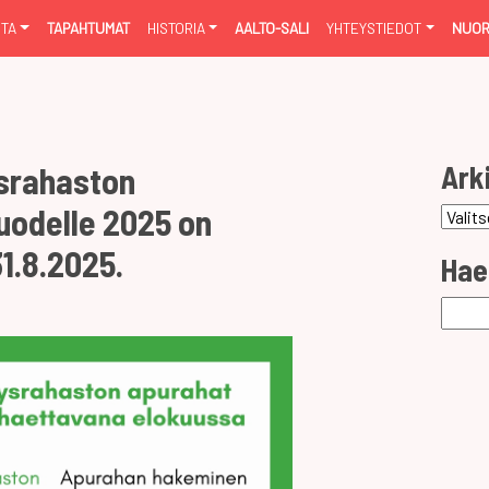
NTA
TAPAHTUMAT
HISTORIA
AALTO-SALI
YHTEYSTIEDOT
NUOR
Ark
srahaston
uodelle 2025 on
Arkist
1.8.2025.
Hae
Haku: