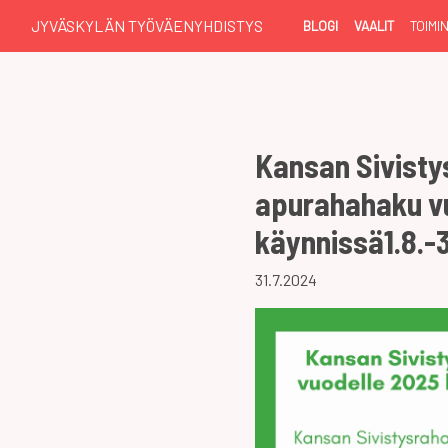
JYVÄSKYLÄN TYÖVÄENYHDISTYS
BLOGI
VAALIT
TOIMI
Kansan Sivisty
apurahahaku v
käynnissä1.8.-3
31.7.2024