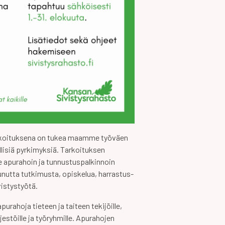
rkoituksena on tukea maamme työväen
llisiä pyrkimyksiä. Tarkoituksen
e apurahoin ja tunnustuspalkinnoin
unutta tutkimusta, opiskelua, harrastus-
vistystyötä.
rahoja tieteen ja taiteen tekijöille,
ärjestöille ja työryhmille. Apurahojen