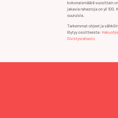
kokonaismäärä vuosittain on
jakavia rahastoja on yli 100.
suuruisia.
Tarkemmat ohjeet ja sähkö
löytyy osoitteesta:
Hakuohjee
Sivistysrahasto