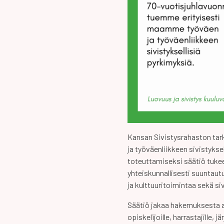
Kansan Sivistysrahaston ta
ja työväenliikkeen sivistykse
toteuttamiseksi säätiö tuke
yhteiskunnallisesti suuntaut
ja kulttuuritoimintaa sekä si
Säätiö jakaa hakemuksesta apu
opiskelijoille, harrastajille, j