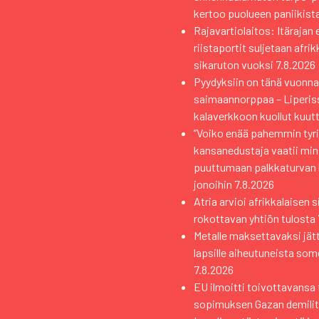
kertoo puolueen paniikist
Rajavartiolaitos: Itärajan 
riistaportit suljetaan afri
sikaruton vuoksi
7.8.2026
Pyydyksiin on tänä vuonna 
saimaannorppaa – Liperiss
kalaverkkoon kuollut kuutt
”Voiko enää pahemmin tyri
kansanedustaja vaatii min
puuttumaan palkkaturvan
jonoihin
7.8.2026
Atria arvioi afrikkalaisen 
rokottavan yhtiön tulosta
Metalle maksettavaksi jät
lapsille aiheutuneista som
7.8.2026
EU ilmoitti toivottavansa 
sopimuksen Gazan demilita