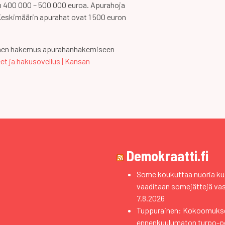
 400 000 – 500 000 euroa. Apurahoja
 Keskimäärin apurahat ovat 1 500 euron
inen hakemus apurahanhakemiseen
t ja hakusovellus | Kansan
Demokraatti.fi
Some koukuttaa nuoria kui
vaaditaan somejättejä va
7.8.2026
Tuppurainen: Kokoomuks
ennenkuulumaton turpo-pol