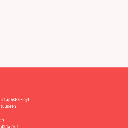
n tupakka – nyt
stuuseen
en
itikointi