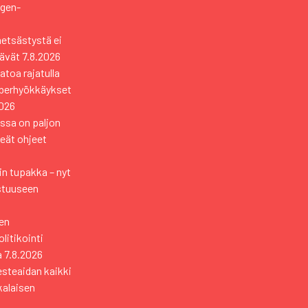
ngen-
metsästystä ei
tävät
7.8.2026
toa rajatulla
yberhyökkäykset
2026
ssa on paljon
keät ohjeet
n tupakka – nyt
stuuseen
en
itikointi
a
7.8.2026
esteaidan kaikki
kkalaisen