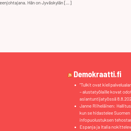
heenjohtajana. Hän on Jyväskylän […]
Demokraatti.fi
“Tulkit ovat kielipalvelual
– alustatyölaille kovat od
asiantuntijatyössä
8.8.20
Janne Riiheläinen: Hallitus
kun se hidastelee Suomen
infopuolustuksen tehosta
Espanja ja Italia nokittele