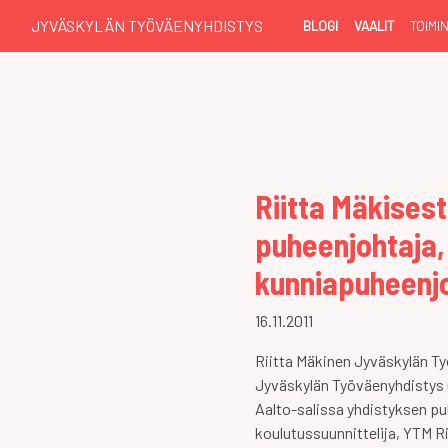
JYVÄSKYLÄN TYÖVÄENYHDISTYS
BLOGI
VAALIT
TOIMI
Riitta Mäkises
puheenjohtaja, 
kunniapuheenjo
16.11.2011
Riitta Mäkinen Jyväskylän T
Jyväskylän Työväenyhdistys r
Aalto-salissa yhdistyksen pu
koulutussuunnittelija, YTM Ri