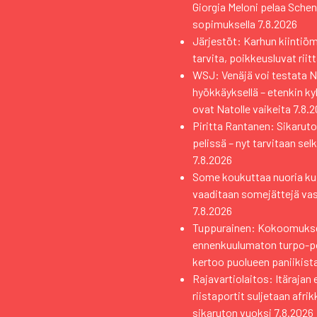
Giorgia Meloni pelaa Sche
sopimuksella
7.8.2026
Järjestöt: Karhun kiintiö
tarvita, poikkeusluvat riit
WSJ: Venäjä voi testata Na
hyökkäyksellä – etenkin k
ovat Natolle vaikeita
7.8.
Piritta Rantanen: Sikaruto
pelissä – nyt tarvitaan sel
7.8.2026
Some koukuttaa nuoria kui
vaaditaan somejättejä va
7.8.2026
Tuppurainen: Kokoomuks
ennenkuulumaton turpo-pol
kertoo puolueen paniikist
Rajavartiolaitos: Itärajan 
riistaportit suljetaan afri
sikaruton vuoksi
7.8.2026