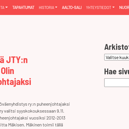
NTA
TAPAHTUMAT
HISTORIA
AALTO-SALI
YHTEYSTIEDOT
NUOR
Arkisto
tä JTY:n
Arkistot
Olin
Hae siv
htajaksi
Haku:
yöväenyhdistys ry:n puheenjohtajaksi
y valitsi syyskokouksessaan 9.11.
heenjohtajaksi vuosiksi 2012-2013
itta Mäkisen. Mäkinen toimii tällä