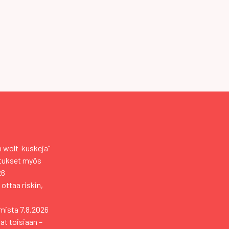
an wolt-kuskeja”
otukset myös
26
 ottaa riskin,
mista
7.8.2026
vat toisiaan –