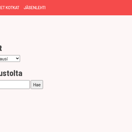
ET KOTKAT
JÄSENLEHTI
t
ustolta