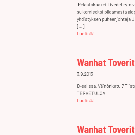
Pelastakaa reittivedet ry:n
sulkemiseksi pilaamasta alap
yhdistyksen puheenjohtaja Ja
[…]
Lue lisää
Wanhat Toverit
3.9.2015
B-salissa, Väinönkatu 7 Tiist
TERVETULOA
Lue lisää
Wanhat Toverit