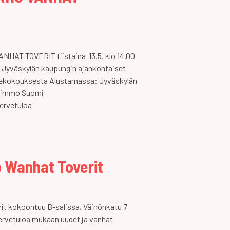
AT TOVERIT tiistaina 13.5. klo 14.00
Jyväskylän kaupungin ajankohtaiset
kokouksesta Alustamassa: Jyväskylän
 Kimmo Suomi
vetuloa
 Wanhat Toverit
it kokoontuu B-salissa, Väinönkatu 7
Tervetuloa mukaan uudet ja vanhat