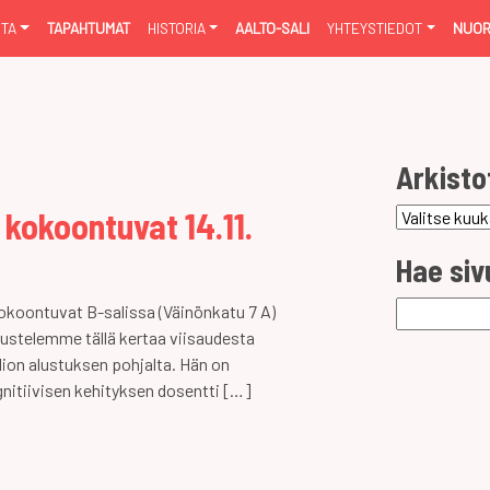
NTA
TAPAHTUMAT
HISTORIA
AALTO-SALI
YHTEYSTIEDOT
NUOR
Arkisto
kokoontuvat 14.11.
Arkistot
Hae siv
Haku:
okoontuvat B-salissa (Väinönkatu 7 A)
eskustelemme tällä kertaa viisaudesta
lion alustuksen pohjalta. Hän on
ognitiivisen kehityksen dosentti […]