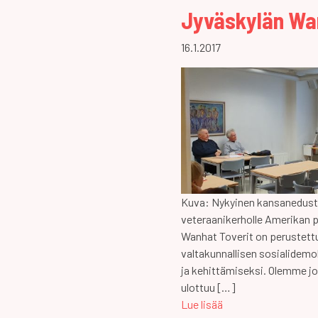
Jyväskylän Wan
16.1.2017
Kuva: Nykyinen kansanedust
veteraanikerholle Amerikan po
Wanhat Toverit on perustettu
valtakunnallisen sosialidemo
ja kehittämiseksi. Olemme j
ulottuu […]
Lue lisää