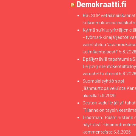
Demokraatti.fi
HS: SDP vetää naiskannatt
kokoomuksessa naiskato
Kylmä suihku yrittäjien el
– työmarkkinajärjestöt vaa
valmistelua ”asianmukaise
kolmikantaisesti”
5.8.202
Epäilyttäviä tapahtumia 
Leipzigin lentokentältä löyt
varustettu drooni
5.8.202
Suomalaisyhtiö sopi
jäänmurtopalveluista Kana
alueella
5.8.2026
Ceutan kaduille jäi yli tuhat
”Tilanne on täysin kestäm
Lindtman: Pääministerin 
näyttävä irtisanoutuminen
kommenteista
5.8.2026