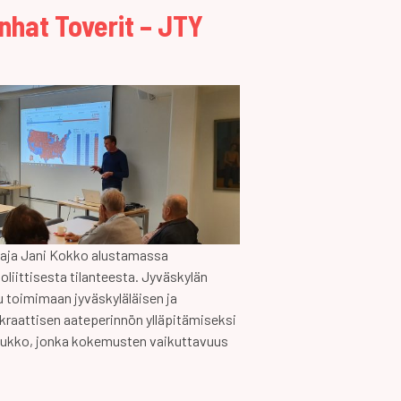
hat Toverit – JTY
aja Jani Kokko alustamassa
liittisesta tilanteesta. Jyväskylän
 toimimaan jyväskyläläisen ja
kraattisen aateperinnön ylläpitämiseksi
oukko, jonka kokemusten vaikuttavuus