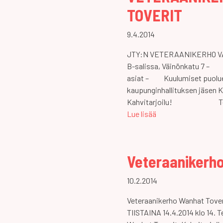
TOVERIT
9.4.2014
JTY:N VETERAANIKERHO VANH
B-salissa, Väinönkatu 7 – 
asiat – Kuulumiset puolue
kaupunginhallituksen jäsen
Kahvitarjoilu! Ter
Lue lisää
Veteraanikerho
10.2.2014
Veteraanikerho Wanhat Tover
TIISTAINA 14.4.2014 klo 14. 