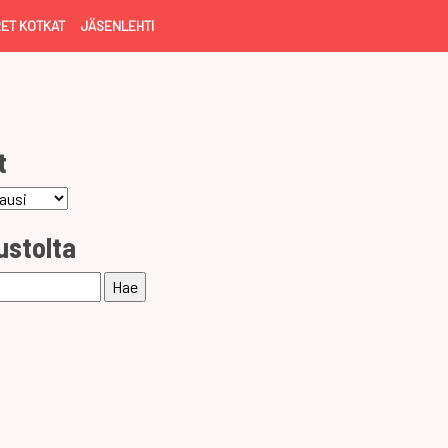
ET KOTKAT
JÄSENLEHTI
t
ustolta