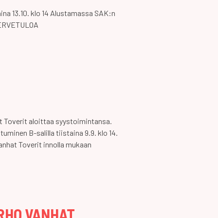
aina 13.10. klo 14 Alustamassa SAK:n
 TERVETULOA
 Toverit aloittaa syystoimintansa.
inen B-salilla tiistaina 9.9. klo 14.
Wanhat Toverit innolla mukaan
RHO VANHAT