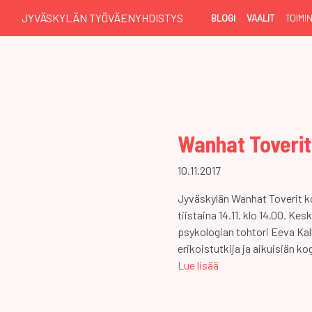
JYVÄSKYLÄN TYÖVÄENYHDISTYS
BLOGI
VAALIT
TOIMI
Wanhat Toverit 
10.11.2017
Jyväskylän Wanhat Toverit k
tiistaina 14.11. klo 14.00. K
psykologian tohtori Eeva Kal
erikoistutkija ja aikuisiän k
Lue lisää