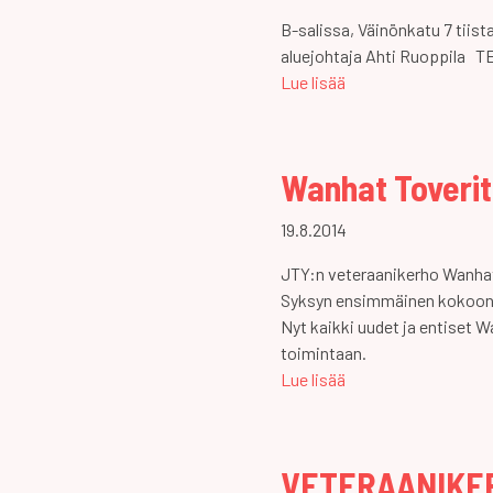
B-salissa, Väinönkatu 7 tiist
aluejohtaja Ahti Ruoppila
Lue lisää
Wanhat Toverit
19.8.2014
JTY:n veteraanikerho Wanhat
Syksyn ensimmäinen kokoontum
Nyt kaikki uudet ja entiset 
toimintaan.
Lue lisää
VETERAANIKE