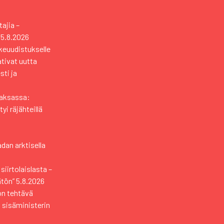
ajia –
5.8.2026
äkeuudistukselle
tivat uutta
sti ja
6
Saksassa:
yi räjähteillä
6
dan arktisella
 siirtolaislasta –
ätön”
5.8.2026
on tehtävä
 sisäministerin