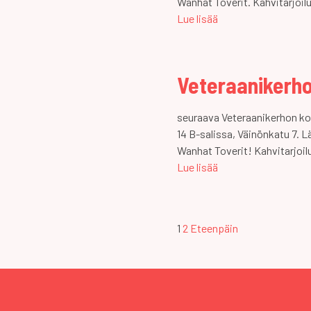
Wanhat Toverit. Kahvitarjoilu
Lue lisää
Veteraanikerho
seuraava Veteraanikerhon ko
14 B-salissa, Väinönkatu 7. 
Wanhat Toverit! Kahvitarjoil
Lue lisää
Artikkeleiden
1
2
Eteenpäin
selaus