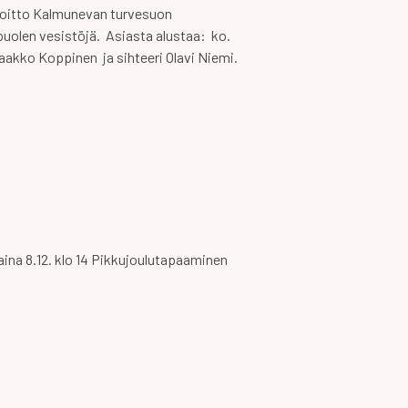
 voitto Kalmunevan turvesuon
uolen vesistöjä. Asiasta alustaa: ko.
akko Koppinen ja sihteeri Olavi Niemi.
aina 8.12. klo 14 Pikkujoulutapaaminen