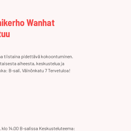
nikerho Wanhat
tuu
na tiistaina pidettävä kokoontuminen.
taisesta aiheesta, keskustelua ja
ikka: B-sali, Väinönkatu 7 Tervetuloa!
11. klo 14.00 B-salissa Keskusteluteema: