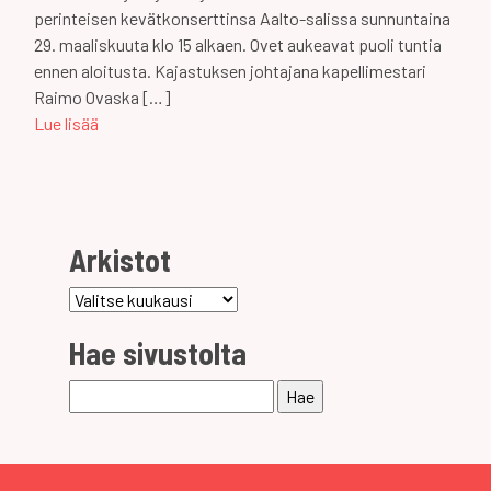
perinteisen kevätkonserttinsa Aalto-salissa sunnuntaina
29. maaliskuuta klo 15 alkaen. Ovet aukeavat puoli tuntia
ennen aloitusta. Kajastuksen johtajana kapellimestari
Raimo Ovaska […]
Lue lisää
Arkistot
Arkistot
Hae sivustolta
Haku: