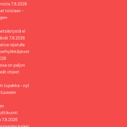
mista
7.8.2026
vat toisiaan –
ngen-
metsästystä ei
tävät
7.8.2026
toa rajatulla
yberhyökkäykset
2026
ssa on paljon
keät ohjeet
n tupakka – nyt
stuuseen
en
itikointi
a
7.8.2026
esteaidan kaikki