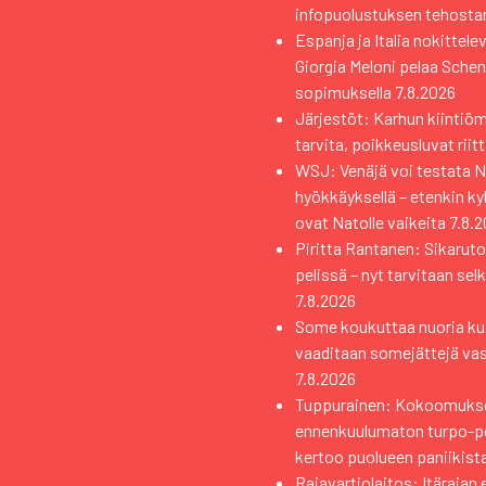
infopuolustuksen tehosta
Espanja ja Italia nokittele
Giorgia Meloni pelaa Sche
sopimuksella
7.8.2026
Järjestöt: Karhun kiintiö
tarvita, poikkeusluvat riit
WSJ: Venäjä voi testata Na
hyökkäyksellä – etenkin k
ovat Natolle vaikeita
7.8.
Piritta Rantanen: Sikaruto
pelissä – nyt tarvitaan sel
7.8.2026
Some koukuttaa nuoria kui
vaaditaan somejättejä va
7.8.2026
Tuppurainen: Kokoomuks
ennenkuulumaton turpo-pol
kertoo puolueen paniikist
Rajavartiolaitos: Itärajan 