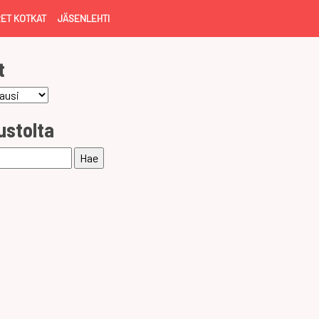
ET KOTKAT
JÄSENLEHTI
t
ustolta