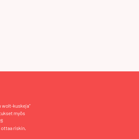
an wolt-kuskeja”
otukset myös
26
 ottaa riskin,