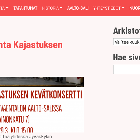
NTA
TAPAHTUMAT
HISTORIA
AALTO-SALI
YHTEYSTIEDOT
NUOR
Arkisto
nta Kajastuksen
Arkistot
Hae siv
Haku:
pitää yhdessä Jyväskylän