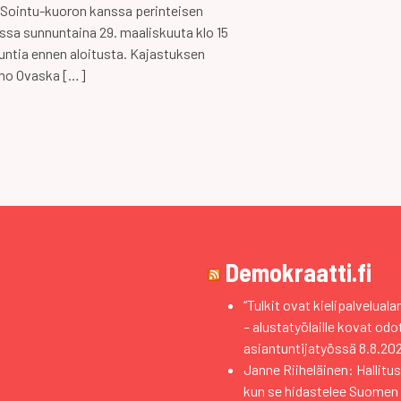
 Sointu-kuoron kanssa perinteisen
ssa sunnuntaina 29. maaliskuuta klo 15
tuntia ennen aloitusta. Kajastuksen
imo Ovaska […]
Demokraatti.fi
“Tulkit ovat kielipalvelual
– alustatyölaille kovat od
asiantuntijatyössä
8.8.20
Janne Riiheläinen: Hallitus
kun se hidastelee Suomen