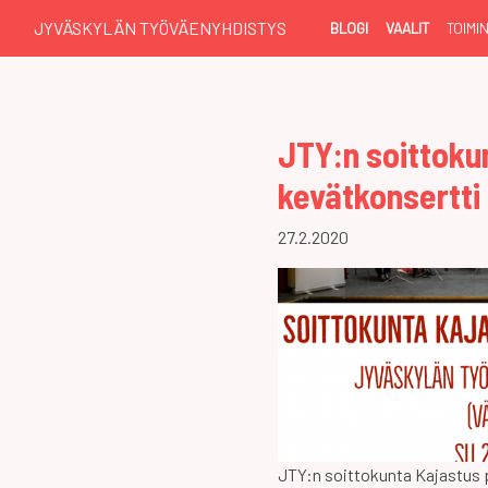
JYVÄSKYLÄN TYÖVÄENYHDISTYS
BLOGI
VAALIT
TOIMI
JTY:n soittoku
kevätkonsertti
27.2.2020
JTY:n soittokunta Kajastus 