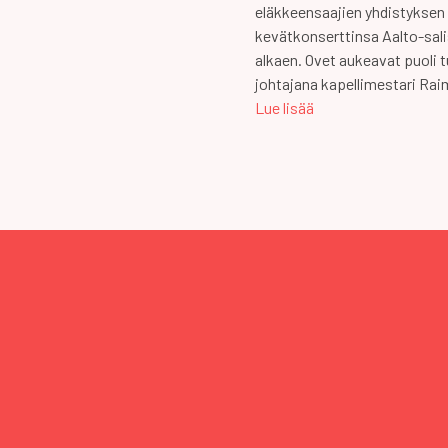
eläkkeensaajien yhdistyksen
kevätkonserttinsa Aalto-sali
alkaen. Ovet aukeavat puoli 
johtajana kapellimestari Ra
Lue lisää