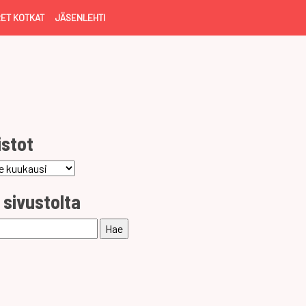
ET KOTKAT
JÄSENLEHTI
istot
ot
 sivustolta