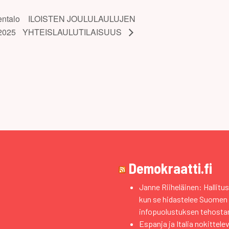
ntalo
ILOISTEN JOULULAULUJEN
.2025
YHTEISLAULUTILAISUUS
Demokraatti.fi
Janne Riiheläinen: Hallitus
kun se hidastelee Suomen
infopuolustuksen tehosta
Espanja ja Italia nokittele