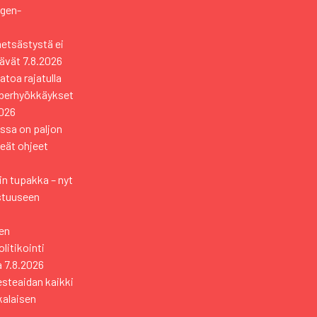
ngen-
metsästystä ei
tävät
7.8.2026
toa rajatulla
yberhyökkäykset
2026
ssa on paljon
keät ohjeet
n tupakka – nyt
stuuseen
en
itikointi
a
7.8.2026
esteaidan kaikki
kkalaisen