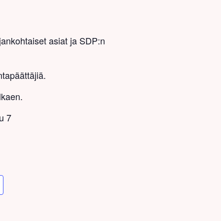
ankohtaiset asiat ja SDP:n
apäättäjiä.
lkaen.
u 7