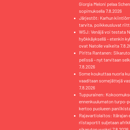
Giorgia Meloni pelaa Sche
sopimuksella
7.8.2026
Järjestöt: Karhun kiintiö
tarvita, poikkeusluvat riit
WSJ: Venäjä voi testata Na
hyökkäyksellä – etenkin k
ovat Natolle vaikeita
7.8.
Piritta Rantanen: Sikaruto
pelissä – nyt tarvitaan sel
7.8.2026
Some koukuttaa nuoria kui
vaaditaan somejättejä va
7.8.2026
Tuppurainen: Kokoomuks
ennenkuulumaton turpo-pol
kertoo puolueen paniikist
Rajavartiolaitos: Itärajan 
riistaportit suljetaan afri
sikaruton vuoksi
7.8.2026