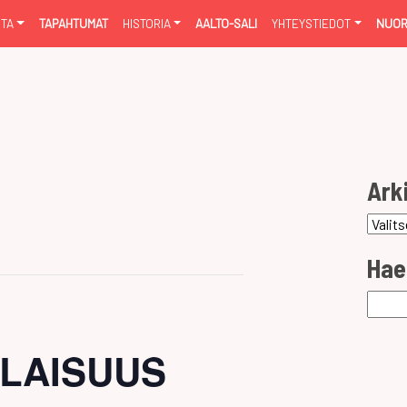
NTA
TAPAHTUMAT
HISTORIA
AALTO-SALI
YHTEYSTIEDOT
NUOR
Ark
Arkist
Hae
Haku:
ILAISUUS