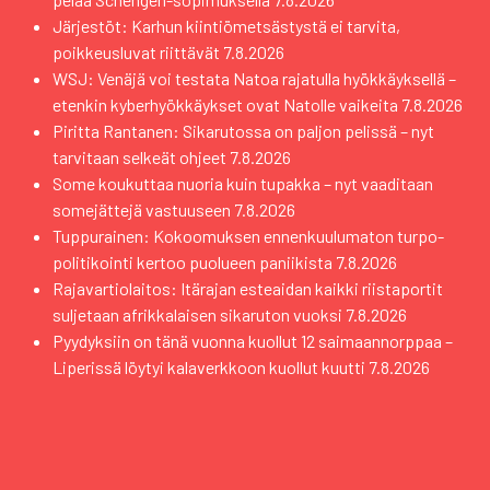
Järjestöt: Karhun kiintiömetsästystä ei tarvita,
poikkeusluvat riittävät
7.8.2026
WSJ: Venäjä voi testata Natoa rajatulla hyökkäyksellä –
etenkin kyberhyökkäykset ovat Natolle vaikeita
7.8.2026
Piritta Rantanen: Sikarutossa on paljon pelissä – nyt
tarvitaan selkeät ohjeet
7.8.2026
Some koukuttaa nuoria kuin tupakka – nyt vaaditaan
somejättejä vastuuseen
7.8.2026
Tuppurainen: Kokoomuksen ennenkuulumaton turpo-
politikointi kertoo puolueen paniikista
7.8.2026
Rajavartiolaitos: Itärajan esteaidan kaikki riistaportit
suljetaan afrikkalaisen sikaruton vuoksi
7.8.2026
Pyydyksiin on tänä vuonna kuollut 12 saimaannorppaa –
Liperissä löytyi kalaverkkoon kuollut kuutti
7.8.2026