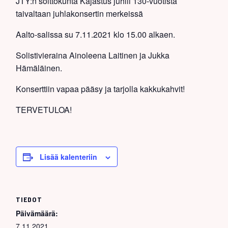
JTY:n soittokunta Kajastus juhlii 130-vuotista
taivaltaan juhlakonsertin merkeissä
Aalto-salissa su 7.11.2021 klo 15.00 alkaen.
Solistivieraina Ainoleena Laitinen ja Jukka
Hämäläinen.
Konserttiin vapaa pääsy ja tarjolla kakkukahvit!
TERVETULOA!
Lisää kalenteriin
TIEDOT
Päivämäärä:
7.11.2021