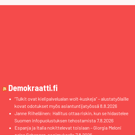
Demokraatti.fi
“Tulkit ovat kielipalvelualan wolt-kuskeja” – alustatyölaille
kovat odotukset myös asiantuntijatyössä
8.8.2026
Janne Riiheläinen: Hallitus ottaa riskin, kun se hidastelee
Suomen infopuolustuksen tehostamista
7.8.2026
Espanja ja Italia nokittelevat toisiaan – Giorgia Meloni
pelaa Schengen-sopimuksella
7.8.2026