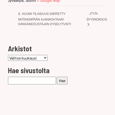
Jyväskylä
,
Suomi
+ Google Map
JTY:N
HUOM! TILAISUUS SIIRRETTY
MYÖHEMPÄÄN AJANKOHTAAN!
SYYSKOKOUS
KANSANEDUSTAJAN KYSELYTUNTI
Arkistot
Arkistot
Hae sivustolta
Haku: