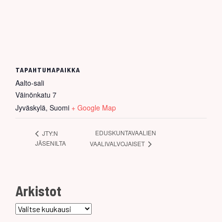
TAPAHTUMAPAIKKA
Aalto-sali
Väinönkatu 7
Jyväskylä
,
Suomi
+ Google Map
EDUSKUNTAVAALIEN
JTY:N
JÄSENILTA
VAALIVALVOJAISET
Arkistot
Arkistot