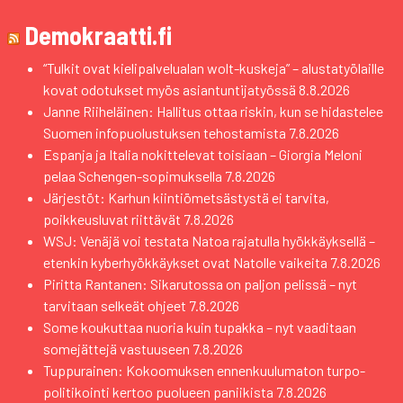
Demokraatti.fi
“Tulkit ovat kielipalvelualan wolt-kuskeja” – alustatyölaille
kovat odotukset myös asiantuntijatyössä
8.8.2026
Janne Riiheläinen: Hallitus ottaa riskin, kun se hidastelee
Suomen infopuolustuksen tehostamista
7.8.2026
Espanja ja Italia nokittelevat toisiaan – Giorgia Meloni
pelaa Schengen-sopimuksella
7.8.2026
Järjestöt: Karhun kiintiömetsästystä ei tarvita,
poikkeusluvat riittävät
7.8.2026
WSJ: Venäjä voi testata Natoa rajatulla hyökkäyksellä –
etenkin kyberhyökkäykset ovat Natolle vaikeita
7.8.2026
Piritta Rantanen: Sikarutossa on paljon pelissä – nyt
tarvitaan selkeät ohjeet
7.8.2026
Some koukuttaa nuoria kuin tupakka – nyt vaaditaan
somejättejä vastuuseen
7.8.2026
Tuppurainen: Kokoomuksen ennenkuulumaton turpo-
politikointi kertoo puolueen paniikista
7.8.2026