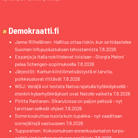
Demokraatti.fi
Janne Riiheläinen: Hallitus ottaa riskin, kun se hidastelee
Suomen infopuolustuksen tehostamista
7.8.2026
Espanja ja Italia nokittelevat toisiaan – Giorgia Meloni
pelaa Schengen-sopimuksella
7.8.2026
Järjestöt: Karhun kiintiömetsästystä ei tarvita,
poikkeusluvat riittävät
7.8.2026
WSJ: Venäjä voi testata Natoa rajatulla hyökkäyksellä –
etenkin kyberhyökkäykset ovat Natolle vaikeita
7.8.2026
Piritta Rantanen: Sikarutossa on paljon pelissä – nyt
tarvitaan selkeät ohjeet
7.8.2026
Some koukuttaa nuoria kuin tupakka – nyt vaaditaan
somejättejä vastuuseen
7.8.2026
Tuppurainen: Kokoomuksen ennenkuulumaton turpo-
politikointi kertoo puolueen paniikista
7.8.2026