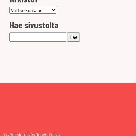
Arkistot
Hae sivustolta
Haku:
Jyväskylän Työväenyhdistys