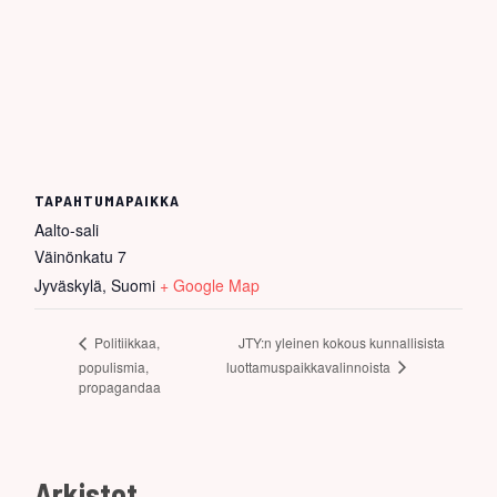
TAPAHTUMAPAIKKA
Aalto-sali
Väinönkatu 7
Jyväskylä
,
Suomi
+ Google Map
JTY:n yleinen kokous kunnallisista
Politiikkaa,
luottamuspaikkavalinnoista
populismia,
propagandaa
Arkistot