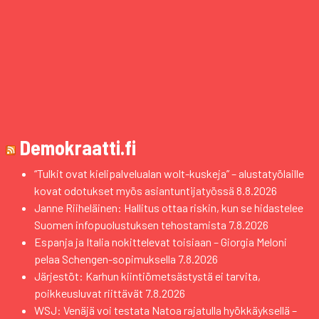
Demokraatti.fi
“Tulkit ovat kielipalvelualan wolt-kuskeja” – alustatyölaille
kovat odotukset myös asiantuntijatyössä
8.8.2026
Janne Riiheläinen: Hallitus ottaa riskin, kun se hidastelee
Suomen infopuolustuksen tehostamista
7.8.2026
Espanja ja Italia nokittelevat toisiaan – Giorgia Meloni
pelaa Schengen-sopimuksella
7.8.2026
Järjestöt: Karhun kiintiömetsästystä ei tarvita,
poikkeusluvat riittävät
7.8.2026
WSJ: Venäjä voi testata Natoa rajatulla hyökkäyksellä –