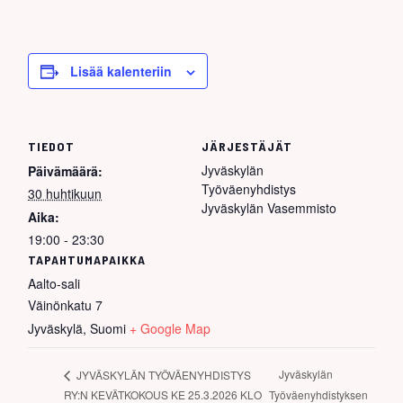
Lisää kalenteriin
TIEDOT
JÄRJESTÄJÄT
Jyväskylän
Päivämäärä:
Työväenyhdistys
30 huhtikuun
Jyväskylän Vasemmisto
Aika:
19:00 - 23:30
TAPAHTUMAPAIKKA
Aalto-sali
Väinönkatu 7
Jyväskylä
,
Suomi
+ Google Map
Jyväskylän
JYVÄSKYLÄN TYÖVÄENYHDISTYS
RY:N KEVÄTKOKOUS KE 25.3.2026 KLO
Työväenyhdistyksen