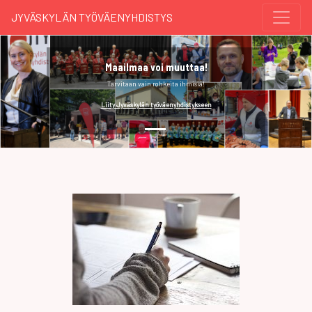
JYVÄSKYLÄN TYÖVÄENYHDISTYS
Maailmaa voi muuttaa!
Tarvitaan vain rohkeita ihmisiä!
Liity Jyväskylän työväenyhdistykseen