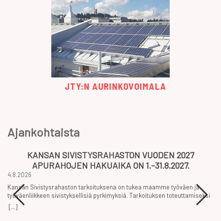
JTY:N AURINKOVOIMALA
Ajankohtaista
KANSAN SIVISTYSRAHASTON VUODEN 2027
APURAHOJEN HAKUAIKA ON 1.-31.8.2027.
4.8.2026
Kansan Sivistysrahaston tarkoituksena on tukea maamme työväen ja
työväenliikkeen sivistyksellisiä pyrkimyksiä. Tarkoituksen toteuttamiseksi
säätiö tukee apurahoin ja tunnustuspalkinnoin yhteiskunnallisesti
[...]
suuntautunutta tutkimusta, opiskelua, harrastus- ja kulttuuritoimintaa
sekä sivistystyötä. Kansan Sivistysrahasto myöntää […]