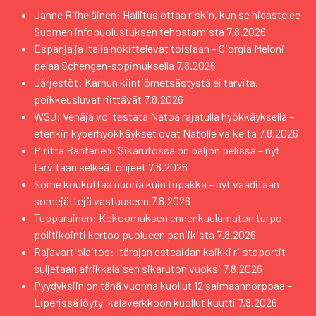
Janne Riiheläinen: Hallitus ottaa riskin, kun se hidastelee
Suomen infopuolustuksen tehostamista
7.8.2026
Espanja ja Italia nokittelevat toisiaan – Giorgia Meloni
pelaa Schengen-sopimuksella
7.8.2026
Järjestöt: Karhun kiintiömetsästystä ei tarvita,
poikkeusluvat riittävät
7.8.2026
WSJ: Venäjä voi testata Natoa rajatulla hyökkäyksellä –
etenkin kyberhyökkäykset ovat Natolle vaikeita
7.8.2026
Piritta Rantanen: Sikarutossa on paljon pelissä – nyt
tarvitaan selkeät ohjeet
7.8.2026
Some koukuttaa nuoria kuin tupakka – nyt vaaditaan
somejättejä vastuuseen
7.8.2026
Tuppurainen: Kokoomuksen ennenkuulumaton turpo-
politikointi kertoo puolueen paniikista
7.8.2026
Rajavartiolaitos: Itärajan esteaidan kaikki riistaportit
suljetaan afrikkalaisen sikaruton vuoksi
7.8.2026
Pyydyksiin on tänä vuonna kuollut 12 saimaannorppaa –
Liperissä löytyi kalaverkkoon kuollut kuutti
7.8.2026