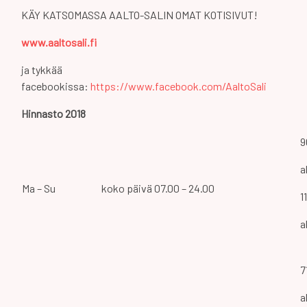
KÄY KATSOMASSA AALTO-SALIN OMAT KOTISIVUT!
www.aaltosali.fi
ja tykkää
facebookissa:
https://www.facebook.com/AaltoSali
Hinnasto 2018
9
a
Ma – Su
koko päivä 07.00 – 24.00
1
a
7
a