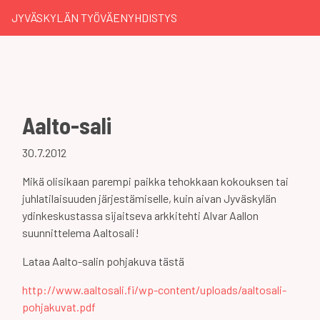
JYVÄSKYLÄN TYÖVÄENYHDISTYS
Aalto-sali
30.7.2012
Mikä olisikaan parempi paikka tehokkaan kokouksen tai
juhlatilaisuuden järjestämiselle, kuin aivan Jyväskylän
ydinkeskustassa sijaitseva arkkitehti Alvar Aallon
suunnittelema Aaltosali!
Lataa Aalto-salin pohjakuva tästä
http://www.aaltosali.fi/wp-content/uploads/aaltosali-
pohjakuvat.pdf