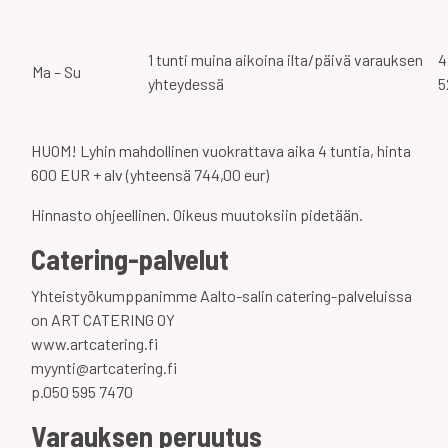
1 tunti muina aikoina ilta/päivä varauksen
4
Ma – Su
yhteydessä
5
HUOM! Lyhin mahdollinen vuokrattava aika 4 tuntia, hinta
600 EUR + alv (yhteensä 744,00 eur)
Hinnasto ohjeellinen. Oikeus muutoksiin pidetään.
Catering-palvelut
Yhteistyökumppanimme Aalto-salin catering-palveluissa
on ART CATERING OY
www.artcatering.fi
myynti@artcatering.fi
p.050 595 7470
Varauksen peruutus