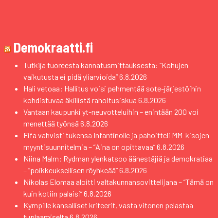
Demokraatti.fi
Tutkija tuoreesta kannatusmittauksesta: ”Kohujen
vaikutusta ei pidä yliarvioida”
6.8.2026
Hali vetoaa: Hallitus voisi pehmentää sote-järjestöihin
kohdistuvaa äkillistä rahoitusiskua
6.8.2026
Vantaan kaupunki yt-neuvotteluihin – enintään 200 voi
menettää työnsä
6.8.2026
Fifa vahvisti tukensa Infantinolle ja pahoitteli MM-kisojen
myyntisuunnitelmia – ”Aina on opittavaa”
6.8.2026
Niina Malm: Rydman ylenkatsoo äänestäjiä ja demokratiaa
– ”poikkeuksellisen röyhkeää”
6.8.2026
Nikolas Elomaa aloitti valtakunnansovittelijana – ”Tämä on
kuin kotiin palaisi”
6.8.2026
Kympille kansalliset kriteerit, vasta vitonen pelastaa
tuplaamiselta
6.8.2026