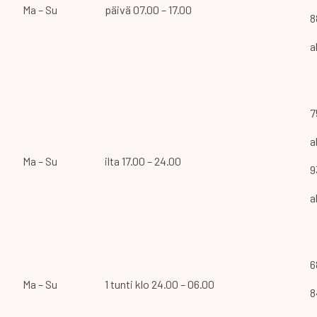
Ma – Su
päivä 07.00 – 17.00
8
a
7
a
Ma – Su
ilta 17.00 – 24.00
9
a
6
Ma – Su
1 tunti klo 24.00 – 06.00
8