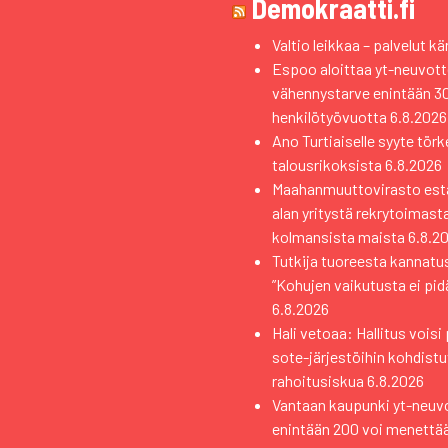
Demokraatti.fi
Valtio leikkaa – palvelut kä
Espoo aloittaa yt-neuvott
vähennystarve enintään 3
henkilötyövuotta
6.8.2026
Ano Turtiaiselle syyte törk
talousrikoksista
6.8.2026
Maahanmuuttovirasto estä
alan yritystä rekrytoimast
kolmansista maista
6.8.2
Tutkija tuoreesta kannat
”Kohujen vaikutusta ei pidä
6.8.2026
Hali vetoaa: Hallitus vois
sote-järjestöihin kohdistuv
rahoitusiskua
6.8.2026
Vantaan kaupunki yt-neuvo
enintään 200 voi menettä