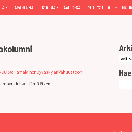
NTA
TAPAHTUMAT
HISTORIA
AALTO-SALI
YHTEYSTIEDOT
NUOR
Ark
okolumni
Arkist
Hae
/JukkaHamalainenJyvaskylanValtuustoon
Haku:
ukemaan Jukka Hämäläisen