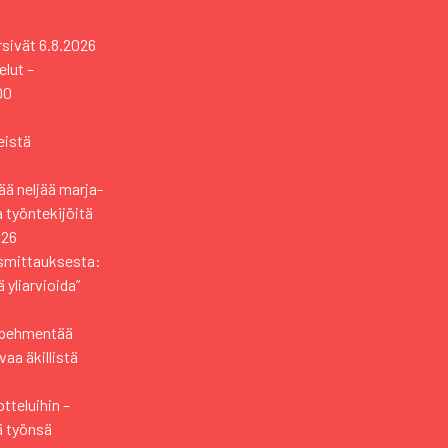
rsivät
6.8.2026
elut –
00
eistä
ä neljää marja-
a työntekijöitä
026
usmittauksesta:
 yliarvioida”
i pehmentää
aa äkillistä
tteluihin –
ä työnsä