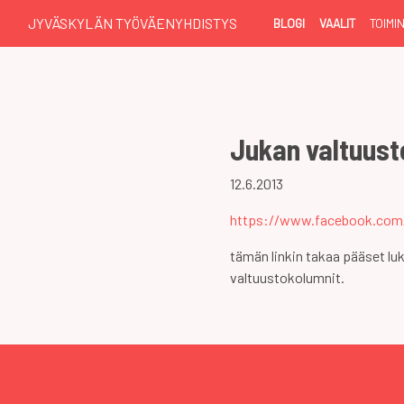
JYVÄSKYLÄN TYÖVÄENYHDISTYS
BLOGI
VAALIT
TOIMI
Jukan valtuust
12.6.2013
https://www.facebook.com
tämän linkin takaa pääset l
valtuustokolumnit.