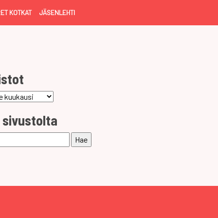
ET KOTKAT
JÄSENLEHTI
istot
ot
 sivustolta