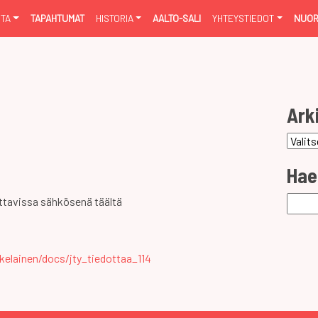
NTA
TAPAHTUMAT
HISTORIA
AALTO-SALI
YHTEYSTIEDOT
NUOR
Ark
Arkist
Hae
Haku:
ttavissa sähkösenä täältä
elainen/docs/jty_tiedottaa_114