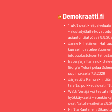
Demokraatti.fi
“Tulkit ovat kielipalvelual
– alustatyölaille kovat od
asiantuntijatyössä
8.8.20
Janne Riiheläinen: Hallitus
kun se hidastelee Suomen
infopuolustuksen tehosta
Espanja ja Italia nokittele
Giorgia Meloni pelaa Sche
sopimuksella
7.8.2026
Järjestöt: Karhun kiintiö
tarvita, poikkeusluvat riit
WSJ: Venäjä voi testata Na
hyökkäyksellä – etenkin k
ovat Natolle vaikeita
7.8.
Piritta Rantanen: Sikaruto