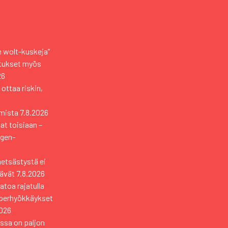
an wolt-kuskeja”
otukset myös
26
 ottaa riskin,
mista
7.8.2026
vat toisiaan –
ngen-
metsästystä ei
tävät
7.8.2026
toa rajatulla
yberhyökkäykset
2026
ssa on paljon