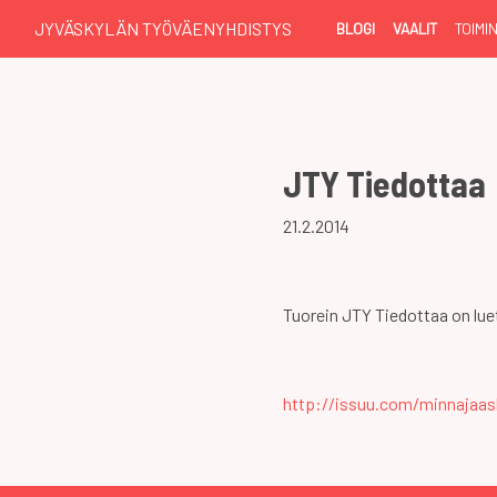
JYVÄSKYLÄN TYÖVÄENYHDISTYS
BLOGI
VAALIT
TOIMI
JTY Tiedottaa
21.2.2014
Tuorein JTY Tiedottaa on lue
http://issuu.com/minnajaask