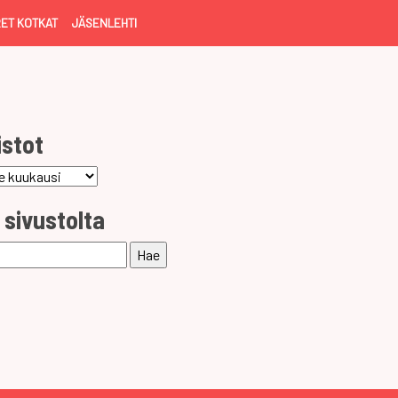
ET KOTKAT
JÄSENLEHTI
istot
ot
 sivustolta