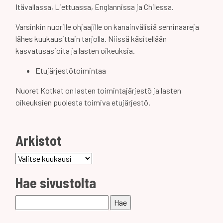
Itävallassa, Liettuassa, Englannissa ja Chilessa.
Varsinkin nuorille ohjaajille on kanainvälisiä seminaareja
lähes kuukausittain tarjolla. Niissä käsitellään
kasvatusasioita ja lasten oikeuksia.
Etujärjestötoimintaa
Nuoret Kotkat on lasten toimintajärjestö ja lasten
oikeuksien puolesta toimiva etujärjestö.
Arkistot
Arkistot
Hae sivustolta
Haku: