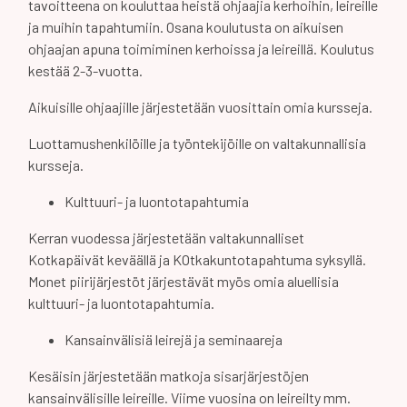
tavoitteena on kouluttaa heistä ohjaajia kerhoihin, leireille
ja muihin tapahtumiin. Osana koulutusta on aikuisen
ohjaajan apuna toimiminen kerhoissa ja leireillä. Koulutus
kestää 2-3-vuotta.
Aikuisille ohjaajille järjestetään vuosittain omia kursseja.
Luottamushenkilöille ja työntekijöille on valtakunnallisia
kursseja.
Kulttuuri- ja luontotapahtumia
Kerran vuodessa järjestetään valtakunnalliset
Kotkapäivät keväällä ja KOtkakuntotapahtuma syksyllä.
Monet piirijärjestöt järjestävät myös omia aluellisia
kulttuuri- ja luontotapahtumia.
Kansainvälisiä leirejä ja seminaareja
Kesäisin järjestetään matkoja sisarjärjestöjen
kansainvälisille leireille. Viime vuosina on leireilty mm.