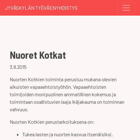
JYVÄSKYLÄN TYÖVÄENYHDISTYS
Nuoret Kotkat
3.9.2015
Nuorten Kotkien toiminta perustuu mukana olevien
aikuisten vapaaehtoistyöhön. Vapaaehtoisten
toimijoiden monipuolinen ammatillinen kokemus ja
toimintaan osallistuvien laaja ikäjakauma on toiminnan
vahvuus.
Nuorten Kotkien perustarkoituksena on:
Tukea lasten ja nuorten kasvua itsenäisiksi,