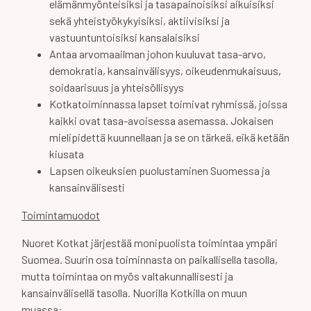
elämänmyönteisiksi ja tasapainoisiksi aikuisiksi
sekä yhteistyökykyisiksi, aktiivisiksi ja
vastuuntuntoisiksi kansalaisiksi
Antaa arvomaailman johon kuuluvat tasa-arvo,
demokratia, kansainvälisyys, oikeudenmukaisuus,
soidaarisuus ja yhteisöllisyys
Kotkatoiminnassa lapset toimivat ryhmissä, joissa
kaikki ovat tasa-avoisessa asemassa. Jokaisen
mielipidettä kuunnellaan ja se on tärkeä, eikä ketään
kiusata
Lapsen oikeuksien puolustaminen Suomessa ja
kansainvälisesti
Toimintamuodot
Nuoret Kotkat järjestää monipuolista toimintaa ympäri
Suomea. Suurin osa toiminnasta on paikallisella tasolla,
mutta toimintaa on myös valtakunnallisesti ja
kansainvälisellä tasolla. Nuorilla Kotkilla on muun
muassa: