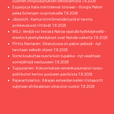
Suomen infopuolustuksen tehostamista
7.8.2026
Espanja ja Italia nokittelevat toisiaan – Giorgia Meloni
pelaa Schengen-sopimuksella
7.8.2026
Järjestöt: Karhun kiintiömetsästystä ei tarvita,
poikkeusluvat riittävät
7.8.2026
WSJ: Venäjä voi testata Natoa rajatulla hyökkäyksellä –
etenkin kyberhyökkäykset ovat Natolle vaikeita
7.8.2026
Piritta Rantanen: Sikarutossa on paljon pelissä – nyt
tarvitaan selkeät ohjeet
7.8.2026
Some koukuttaa nuoria kuin tupakka – nyt vaaditaan
somejättejä vastuuseen
7.8.2026
Tuppurainen: Kokoomuksen ennenkuulumaton turpo-
politikointi kertoo puolueen paniikista
7.8.2026
Rajavartiolaitos: Itärajan esteaidan kaikki riistaportit
suljetaan afrikkalaisen sikaruton vuoksi
7.8.2026