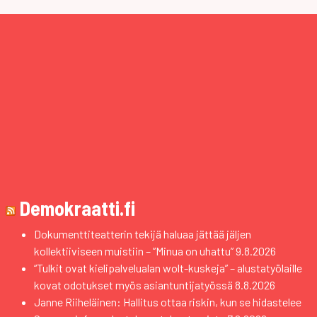
Demokraatti.fi
Dokumenttiteatterin tekijä haluaa jättää jäljen
kollektiiviseen muistiin – ”Minua on uhattu”
9.8.2026
“Tulkit ovat kielipalvelualan wolt-kuskeja” – alustatyölaille
kovat odotukset myös asiantuntijatyössä
8.8.2026
Janne Riiheläinen: Hallitus ottaa riskin, kun se hidastelee