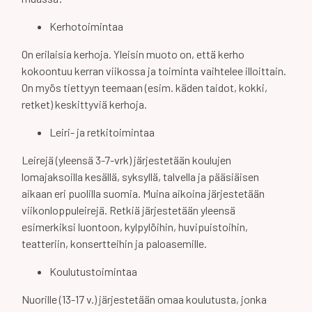
Kerhotoimintaa
On erilaisia kerhoja. Yleisin muoto on, että kerho
kokoontuu kerran viikossa ja toiminta vaihtelee illoittain.
On myös tiettyyn teemaan (esim. käden taidot, kokki,
retket) keskittyviä kerhoja.
Leiri- ja retkitoimintaa
Leirejä (yleensä 3-7-vrk) järjestetään koulujen
lomajaksoilla kesällä, syksyllä, talvella ja pääsiäisen
aikaan eri puolilla suomia. Muina aikoina järjestetään
viikonloppuleirejä. Retkiä järjestetään yleensä
esimerkiksi luontoon, kylpylöihin, huvipuistoihin,
teatteriin, konsertteihin ja paloasemille.
Koulutustoimintaa
Nuorille (13-17 v.) järjestetään omaa koulutusta, jonka