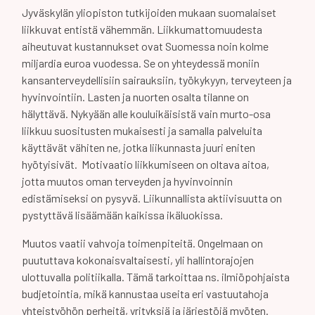
Jyväskylän yliopiston tutkijoiden mukaan suomalaiset
liikkuvat entistä vähemmän. Liikkumattomuudesta
aiheutuvat kustannukset ovat Suomessa noin kolme
miljardia euroa vuodessa. Se on yhteydessä moniin
kansanterveydellisiin sairauksiin, työkykyyn, terveyteen ja
hyvinvointiin. Lasten ja nuorten osalta tilanne on
hälyttävä. Nykyään alle kouluikäisistä vain murto-osa
liikkuu suositusten mukaisesti ja samalla palveluita
käyttävät vähiten ne, jotka liikunnasta juuri eniten
hyötyisivät. Motivaatio liikkumiseen on oltava aitoa,
jotta muutos oman terveyden ja hyvinvoinnin
edistämiseksi on pysyvä. Liikunnallista aktiivisuutta on
pystyttävä lisäämään kaikissa ikäluokissa.
Muutos vaatii vahvoja toimenpiteitä. Ongelmaan on
puututtava kokonaisvaltaisesti, yli hallintorajojen
ulottuvalla politiikalla. Tämä tarkoittaa ns. ilmiöpohjaista
budjetointia, mikä kannustaa useita eri vastuutahoja
yhteistyöhön perheitä, yrityksiä ja järjestöjä myöten.