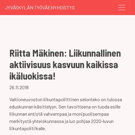
JYVÄSKYLÄN TYÖVÄENYHDISTYS
Riitta Mäkinen: Liikunnallinen
aktiivisuus kasvuun kaikissa
ikäluokissa!
26.11.2018
Valtioneuvoston liikuntapoliittinen selonteko on tulossa
eduskunnan käsittelyyn. Sen tavoitteena on tuoda esille
liikunnan entistä vahvempaa ja monipuolisempaa
merkitystä yhteiskunnassa ja luo pohjaa 2020-luvun
liikuntapolitiikalle.