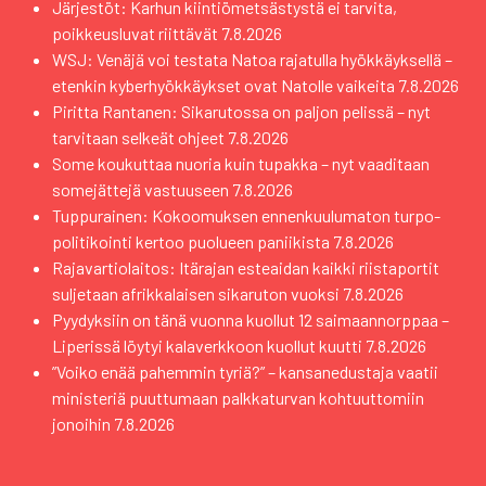
Järjestöt: Karhun kiintiömetsästystä ei tarvita,
poikkeusluvat riittävät
7.8.2026
WSJ: Venäjä voi testata Natoa rajatulla hyökkäyksellä –
etenkin kyberhyökkäykset ovat Natolle vaikeita
7.8.2026
Piritta Rantanen: Sikarutossa on paljon pelissä – nyt
tarvitaan selkeät ohjeet
7.8.2026
Some koukuttaa nuoria kuin tupakka – nyt vaaditaan
somejättejä vastuuseen
7.8.2026
Tuppurainen: Kokoomuksen ennenkuulumaton turpo-
politikointi kertoo puolueen paniikista
7.8.2026
Rajavartiolaitos: Itärajan esteaidan kaikki riistaportit
suljetaan afrikkalaisen sikaruton vuoksi
7.8.2026
Pyydyksiin on tänä vuonna kuollut 12 saimaannorppaa –
Liperissä löytyi kalaverkkoon kuollut kuutti
7.8.2026
”Voiko enää pahemmin tyriä?” – kansanedustaja vaatii
ministeriä puuttumaan palkkaturvan kohtuuttomiin
jonoihin
7.8.2026