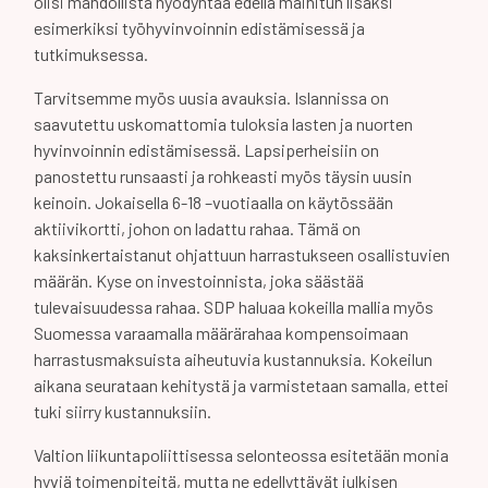
olisi mahdollista hyödyntää edellä mainitun lisäksi
esimerkiksi työhyvinvoinnin edistämisessä ja
tutkimuksessa.
Tarvitsemme myös uusia avauksia. Islannissa on
saavutettu uskomattomia tuloksia lasten ja nuorten
hyvinvoinnin edistämisessä. Lapsiperheisiin on
panostettu runsaasti ja rohkeasti myös täysin uusin
keinoin. Jokaisella 6-18 –vuotiaalla on käytössään
aktiivikortti, johon on ladattu rahaa. Tämä on
kaksinkertaistanut ohjattuun harrastukseen osallistuvien
määrän. Kyse on investoinnista, joka säästää
tulevaisuudessa rahaa. SDP haluaa kokeilla mallia myös
Suomessa varaamalla määrärahaa kompensoimaan
harrastusmaksuista aiheutuvia kustannuksia. Kokeilun
aikana seurataan kehitystä ja varmistetaan samalla, ettei
tuki siirry kustannuksiin.
Valtion liikuntapoliittisessa selonteossa esitetään monia
hyviä toimenpiteitä, mutta ne edellyttävät julkisen