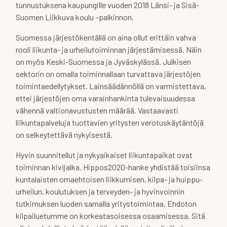
tunnustuksena kaupungille vuoden 2018 Länsi- ja Sisä-
Suomen Liikkuva koulu –palkinnon.
Suomessa järjestökentällä on aina ollut erittäin vahva
rooli liikunta- ja urheilutoiminnan järjestämisessä. Näin
on myös Keski-Suomessa ja Jyväskylässä. Julkisen
sektorin on omalla toiminnallaan turvattava järjestöjen
toimintaedellytykset. Lainsäädännöllä on varmistettava,
ettei järjestöjen oma varainhankinta tulevaisuudessa
vähennä valtionavustusten määrää. Vastaavasti
liikuntapalveluja tuottavien yritysten verotuskäytäntöjä
on selkeytettävä nykyisestä.
Hyvin suunnitellut ja nykyaikaiset liikuntapaikat ovat
toiminnan kivijalka. Hippos2020-hanke yhdistää toisiinsa
kuntalaisten omaehtoisen liikkumisen, kilpa- ja huippu-
urheilun, koulutuksen ja terveyden- ja hyvinvoinnin
tutkimuksen luoden samalla yritystoimintaa. Ehdoton
kilpailuetumme on korkeatasoisessa osaamisessa. Sitä