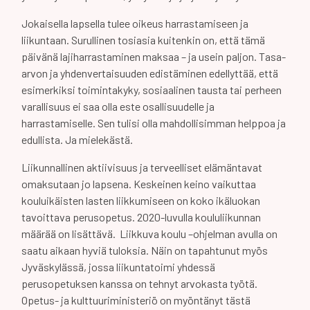
Jokaisella lapsella tulee oikeus harrastamiseen ja
liikuntaan. Surullinen tosiasia kuitenkin on, että tämä
päivänä lajiharrastaminen maksaa – ja usein paljon. Tasa-
arvon ja yhdenvertaisuuden edistäminen edellyttää, että
esimerkiksi toimintakyky, sosiaalinen tausta tai perheen
varallisuus ei saa olla este osallisuudelle ja
harrastamiselle. Sen tulisi olla mahdollisimman helppoa ja
edullista. Ja mielekästä.
Liikunnallinen aktiivisuus ja terveelliset elämäntavat
omaksutaan jo lapsena. Keskeinen keino vaikuttaa
kouluikäisten lasten liikkumiseen on koko ikäluokan
tavoittava perusopetus. 2020-luvulla koululiikunnan
määrää on lisättävä. Liikkuva koulu –ohjelman avulla on
saatu aikaan hyviä tuloksia. Näin on tapahtunut myös
Jyväskylässä, jossa liikuntatoimi yhdessä
perusopetuksen kanssa on tehnyt arvokasta työtä.
Opetus- ja kulttuuriministeriö on myöntänyt tästä