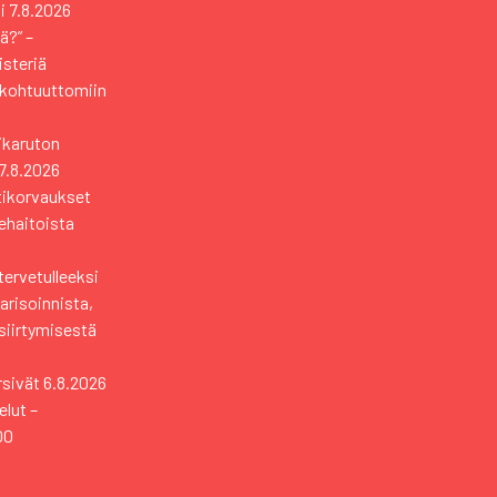
i
7.8.2026
ä?” –
isteriä
 kohtuuttomiin
sikaruton
7.8.2026
tikorvaukset
ehaitoista
tervetulleeksi
risoinnista,
 siirtymisestä
rsivät
6.8.2026
elut –
00