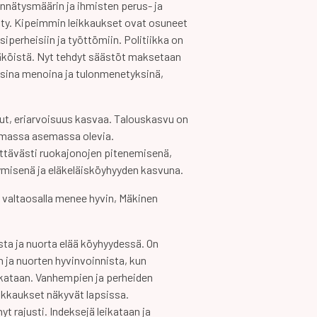
ennätysmäärin ja ihmisten perus- ja
tty. Kipeimmin leikkaukset ovat osuneet
psiperheisiin ja työttömiin. Politiikka on
tnäköistä. Nyt tehdyt säästöt maksetaan
sina menoina ja tulonmenetyksinä,
nut, eriarvoisuus kasvaa. Talouskasvu on
mmassa asemassa olevia.
yttävästi ruokajonojen pitenemisenä,
ymisenä ja eläkeläisköyhyyden kasvuna.
ä valtaosalla menee hyvin, Mäkinen
asta ja nuorta elää köyhyydessä. On
n ja nuorten hyvinvoinnista, kun
eikataan. Vanhempien ja perheiden
eikkaukset näkyvät lapsissa.
yt rajusti. Indeksejä leikataan ja