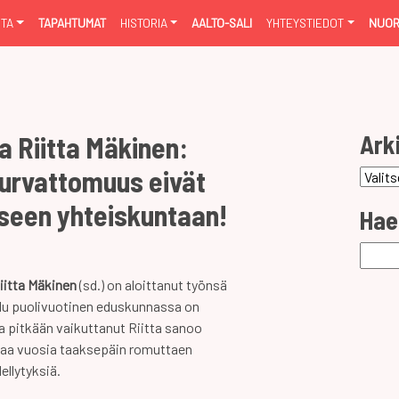
NTA
TAPAHTUMAT
HISTORIA
AALTO-SALI
YHTEYSTIEDOT
NUOR
Ark
 Riitta Mäkinen:
turvattomuus eivät
Arkist
seen yhteiskuntaan!
Hae
Haku:
iitta Mäkinen
(sd.) on aloittanut työnsä
ilu puolivuotinen eduskunnassa on
sa pitkään vaikuttanut Riitta sanoo
ntaa vuosia taaksepäin romuttaen
ellytyksiä.