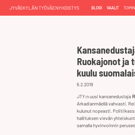
JYVÄSKYLÄN TYÖVÄENYHDISTYS
BLOGI
VAALIT
TOIMI
Kansanedustaja
Ruokajonot ja 
kuulu suomalai
6.2.2019
JTY:n uusi kansanedustaja
R
Arkadianmäellä vahvasti. Re
kulunut nopeasti. Politiikas
hallituksen vievän yhteisku
samalla hyvinvoinnin perused