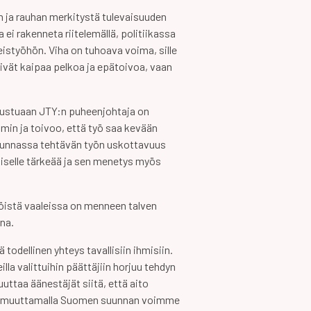
 ja rauhan merkitystä tulevaisuuden
ei rakenneta riitelemällä, politiikassa
istyöhön. Viha on tuhoava voima, sille
eivät kaipaa pelkoa ja epätoivoa, vaan
oustuaan JTY:n puheenjohtaja on
imin ja toivoo, että työ saa kevään
skunnassa tehtävän työn uskottavuus
iselle tärkeää ja sen menetys myös
öistä vaaleissa on menneen talven
na.
ä todellinen yhteys tavallisiin ihmisiin.
lla valittuihin päättäjiin horjuu tehdyn
uuttaa äänestäjät siitä, että aito
n muuttamalla Suomen suunnan voimme