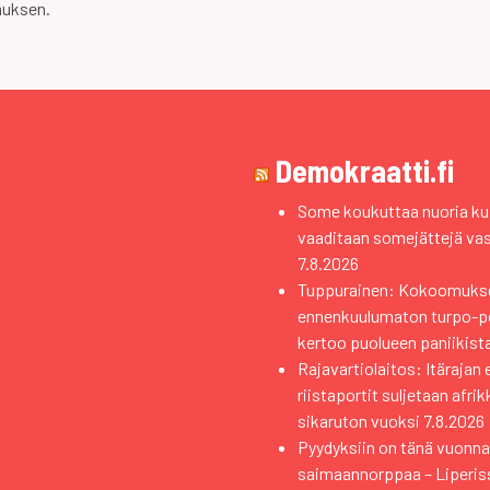
muksen.
Demokraatti.fi
Some koukuttaa nuoria kui
vaaditaan somejättejä va
7.8.2026
Tuppurainen: Kokoomuks
ennenkuulumaton turpo-pol
kertoo puolueen paniikist
Rajavartiolaitos: Itärajan 
riistaportit suljetaan afri
sikaruton vuoksi
7.8.2026
Pyydyksiin on tänä vuonna 
saimaannorppaa – Liperiss