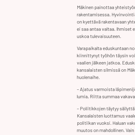
Mäkinen painottaa yhteistyön
rakentamisessa. Hyvinvointia 
on kyettävä rakentavaan yhte
ei saa antaa valtaa. Ihmiset 
uskoa tulevaisuuteen.
Varapaikalta eduskuntaan n
kiinnittynyt työhön täysin vo
vaalien jälkeen jatkoa. Edu
kansalaisten silmissä on Mäk
huolenaihe.
– Ajatus varmoista läpimenij
lumia, Riitta summaa vakava
– Poliitikkojen täytyy säilyttä
Kansalaisten luottamus vaalei
politiikan vuoksi. Haluan vak
muutos on mahdollinen. Vai