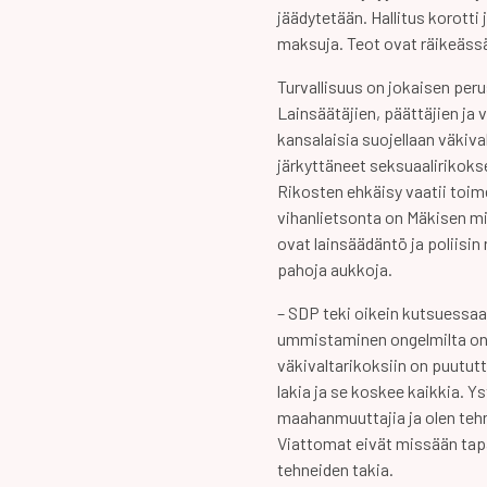
jäädytetään. Hallitus korotti 
maksuja. Teot ovat räikeässä
Turvallisuus on jokaisen peru
Lainsäätäjien, päättäjien ja
kansalaisia suojellaan väkiva
järkyttäneet seksuaalirikok
Rikosten ehkäisy vaatii toim
vihanlietsonta on Mäkisen mi
ovat lainsäädäntö ja poliisin
pahoja aukkoja.
– SDP teki oikein kutsuessaa
ummistaminen ongelmilta on v
väkivaltarikoksiin on puut
lakia ja se koskee kaikkia. Ys
maahanmuuttajia ja olen teh
Viattomat eivät missään tap
tehneiden takia.