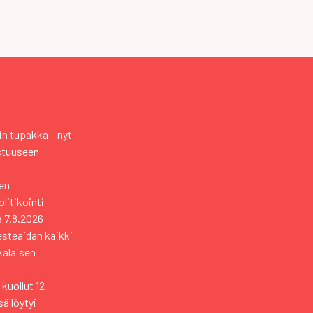
n tupakka – nyt
stuuseen
en
itikointi
a
7.8.2026
esteaidan kaikki
kkalaisen
kuollut 12
ä löytyi