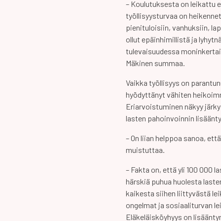
– Koulutuksesta on leikattu 
työllisyysturvaa on heikenne
pienituloisiin, vanhuksiin, la
ollut epäinhimillistä ja lyhy
tulevaisuudessa moninkertai
Mäkinen summaa.
Vaikka työllisyys on parantu
hyödyttänyt vähiten heikoi
Eriarvoistuminen näkyy järk
lasten pahoinvoinnin lisäänt
– On liian helppoa sanoa, ett
muistuttaa.
– Fakta on, että yli 100 000 l
härskiä puhua huolesta laste
kaikesta siihen liittyvästä l
ongelmat ja sosiaaliturvan l
Eläkeläisköyhyys on lisääntyn