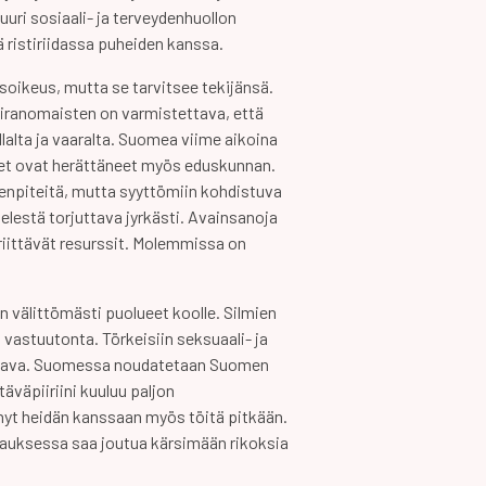
juuri sosiaali- ja terveydenhuollon
 ristiriidassa puheiden kanssa.
soikeus, mutta se tarvitsee tekijänsä.
 viranomaisten on varmistettava, että
llalta ja vaaralta. Suomea viime aikoina
set ovat herättäneet myös eduskunnan.
enpiteitä, mutta syyttömiin kohdistuva
elestä torjuttava jyrkästi. Avainsanoja
 riittävät resurssit. Molemmissa on
n välittömästi puolueet koolle. Silmien
astuutonta. Törkeisiin seksuaali- ja
uttava. Suomessa noudatetaan Suomen
täväpiiriini kuuluu paljon
nyt heidän kanssaan myös töitä pitkään.
auksessa saa joutua kärsimään rikoksia