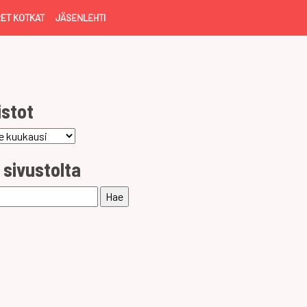
ET KOTKAT
JÄSENLEHTI
istot
ot
 sivustolta