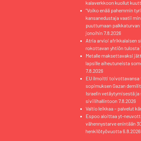
kalaverkkoon kuollut kuutt
”Voiko enää pahemmin tyri
kansanedustaja vaatii min
puuttumaan palkkaturvan
jonoihin
7.8.2026
Atria arvioi afrikkalaisen 
rokottavan yhtiön tulosta
Metalle maksettavaksi jät
lapsille aiheutuneista som
7.8.2026
EU ilmoitti toivottavansa 
sopimuksen Gazan demilita
Israelin vetäytymisestä ja
siviilihallintoon
7.8.2026
Valtio leikkaa – palvelut kä
Espoo aloittaa yt-neuvott
vähennystarve enintään 3
henkilötyövuotta
6.8.2026