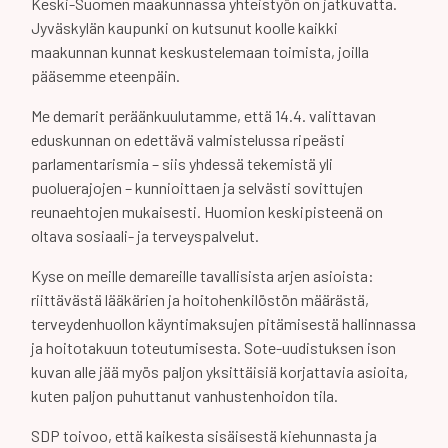
Keski-Suomen maakunnassa yhteistyön on jatkuvatta.
Jyväskylän kaupunki on kutsunut koolle kaikki
maakunnan kunnat keskustelemaan toimista, joilla
pääsemme eteenpäin.
Me demarit peräänkuulutamme, että 14.4. valittavan
eduskunnan on edettävä valmistelussa ripeästi
parlamentarismia – siis yhdessä tekemistä yli
puoluerajojen – kunnioittaen ja selvästi sovittujen
reunaehtojen mukaisesti. Huomion keskipisteenä on
oltava sosiaali- ja terveyspalvelut.
Kyse on meille demareille tavallisista arjen asioista:
riittävästä lääkärien ja hoitohenkilöstön määrästä,
terveydenhuollon käyntimaksujen pitämisestä hallinnassa
ja hoitotakuun toteutumisesta. Sote-uudistuksen ison
kuvan alle jää myös paljon yksittäisiä korjattavia asioita,
kuten paljon puhuttanut vanhustenhoidon tila.
SDP toivoo, että kaikesta sisäisestä kiehunnasta ja