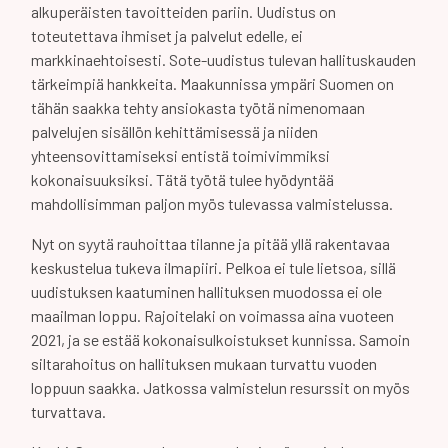
alkuperäisten tavoitteiden pariin. Uudistus on
toteutettava ihmiset ja palvelut edelle, ei
markkinaehtoisesti. Sote-uudistus tulevan hallituskauden
tärkeimpiä hankkeita. Maakunnissa ympäri Suomen on
tähän saakka tehty ansiokasta työtä nimenomaan
palvelujen sisällön kehittämisessä ja niiden
yhteensovittamiseksi entistä toimivimmiksi
kokonaisuuksiksi. Tätä työtä tulee hyödyntää
mahdollisimman paljon myös tulevassa valmistelussa.
Nyt on syytä rauhoittaa tilanne ja pitää yllä rakentavaa
keskustelua tukeva ilmapiiri. Pelkoa ei tule lietsoa, sillä
uudistuksen kaatuminen hallituksen muodossa ei ole
maailman loppu. Rajoitelaki on voimassa aina vuoteen
2021, ja se estää kokonaisulkoistukset kunnissa. Samoin
siltarahoitus on hallituksen mukaan turvattu vuoden
loppuun saakka. Jatkossa valmistelun resurssit on myös
turvattava.