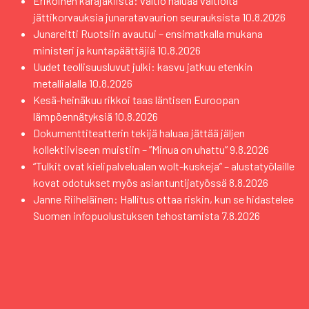
Erikoinen käräjäkiista: valtio haluaa valtiolta
jättikorvauksia junaratavaurion seurauksista
10.8.2026
Junareitti Ruotsiin avautui – ensimatkalla mukana
ministeri ja kuntapäättäjiä
10.8.2026
Uudet teollisuusluvut julki: kasvu jatkuu etenkin
metallialalla
10.8.2026
Kesä-heinäkuu rikkoi taas läntisen Euroopan
lämpöennätyksiä
10.8.2026
Dokumenttiteatterin tekijä haluaa jättää jäljen
kollektiiviseen muistiin – ”Minua on uhattu”
9.8.2026
“Tulkit ovat kielipalvelualan wolt-kuskeja” – alustatyölaille
kovat odotukset myös asiantuntijatyössä
8.8.2026
Janne Riiheläinen: Hallitus ottaa riskin, kun se hidastelee
Suomen infopuolustuksen tehostamista
7.8.2026