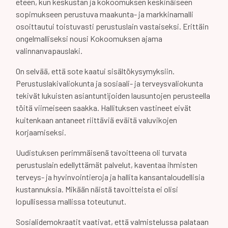
eteen, kun keskustan ja kokoomuksen keskinäiseen
sopimukseen perustuva maakunta- ja markkinamalli
osoittautui toistuvasti perustuslain vastaiseksi. Erittäin
ongelmalliseksi nousi Kokoomuksen ajama
valinnanvapauslaki.
On selvää, että sote kaatui sisältökysymyksiin.
Perustuslakivaliokunta ja sosiaali- ja terveysvaliokunta
tekivät lukuisten asiantuntijoiden lausuntojen perusteella
töitä viimeiseen saakka. Hallituksen vastineet eivät
kuitenkaan antaneet riittäviä eväitä valuvikojen
korjaamiseksi.
Uudistuksen perimmäisenä tavoitteena oli turvata
perustuslain edellyttämät palvelut, kaventaa ihmisten
terveys- ja hyvinvointieroja ja hallita kansantaloudellisia
kustannuksia. Mikään näistä tavoitteista ei olisi
lopullisessa mallissa toteutunut.
Sosialidemokraatit vaativat, että valmistelussa palataan