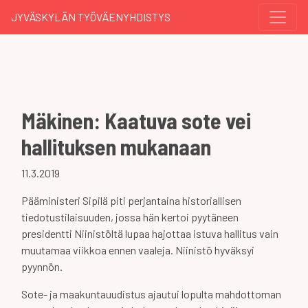
JYVÄSKYLÄN TYÖVÄENYHDISTYS
Mäkinen: Kaatuva sote vei
hallituksen mukanaan
11.3.2019
Pääministeri Sipilä piti perjantaina historiallisen
tiedotustilaisuuden, jossa hän kertoi pyytäneen
presidentti Niinistöltä lupaa hajottaa istuva hallitus vain
muutamaa viikkoa ennen vaaleja. Niinistö hyväksyi
pyynnön.
Sote- ja maakuntauudistus ajautui lopulta mahdottoman