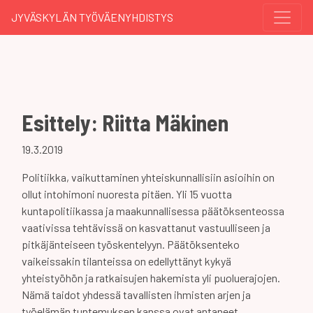
JYVÄSKYLÄN TYÖVÄENYHDISTYS
Esittely: Riitta Mäkinen
19.3.2019
Politiikka, v
aikuttaminen yhteiskunnallisiin asioihin on
ollut intohimoni nuoresta pitäen. Yli 15 vuotta
kuntapolitiikassa ja maakunnallisessa päätöksenteossa
vaativissa tehtävissä on kasvattanut vastuulliseen ja
pitkäjänteiseen työskentelyyn. Päätöksenteko
vaikeissakin tilanteissa on edellyttänyt kykyä
yhteistyöhön ja ratkaisujen hakemista yli puoluerajojen.
Nämä taidot yhdessä tavallisten ihmisten arjen ja
työelämän tuntemuksen kanssa ovat antaneet