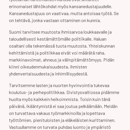
erinomaiset lähtökohdat myös kansanedustajuudelle.
Kansanedustajuus on vaativaa, mutta antoisaa työtä. Se
on tehtävä, jonka vastaan ottaminen on kunnia.
Suomi tarvitsee muutosta ihmisarvoa loukkaavalle ja
taloudellisesti kestämättömälle politiikalle. Haluan
osaltani olla tekemässä tuota muutosta. Yhteiskunnan
kehittämistä ja politiikkaa eivät voi määrätä raha,
markkinavoimat, ahneus ja välinpitämättömyys. Pidän
kiinni oikeudenmukaisuudesta, ihmisten
yhdenvertaisuudesta ja inhimillisyydestä.
Tarvitsemme lasten ja nuorten hyvinvointia tukevaa
koulutus- ja perhepolitiikkaa. Sivistysvaltiossa pidämme
huolta myös kaikkein heikoimmista. Toisin kuin tänä
päivänä, ikääntymistä ei saa joutua pelkäämään. Meidän
on turvattava vakaus työmarkkinoilla ja lopettava
työttömien, pienituloisten ja eläkeläisten kurittaminen.
Vastuullamme on turvata puhdas luonto ja ympäristö