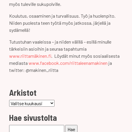
myös tuleville sukupolville.
Koulutus, osaaminen ja turvallisuus. Työ ja huolenpito.
Niiden puolesta teen työtä myös jatkossa, järjellä ja
sydämellä!
Tutustuhan vaaleissa – ja niiden välillä – esillä minulle
tärkeisiin asioihin ja seuraa tapahtumia
www.riittamäkinen.fi
. Löydät minut myös sosiaalisesta
mediasta
www.facebook.com/riittaleenamakinen
ja
twitter: @makinen_riitta
Arkistot
Arkistot
Hae sivustolta
Haku: