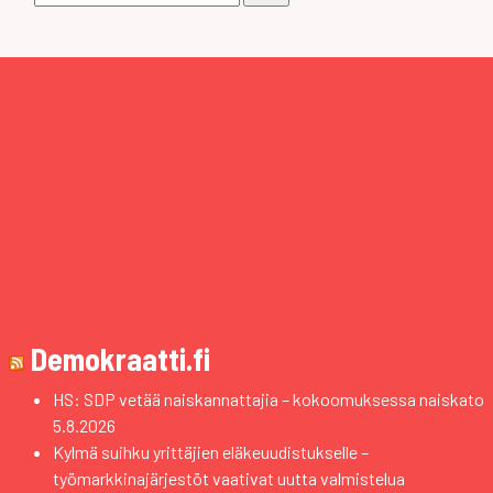
Demokraatti.fi
HS: SDP vetää naiskannattajia – kokoomuksessa naiskato
5.8.2026
Kylmä suihku yrittäjien eläkeuudistukselle –
työmarkkinajärjestöt vaativat uutta valmistelua