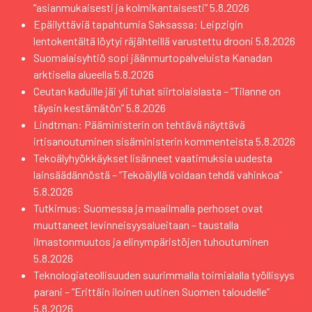
”asianmukaisesti ja kolmikantaisesti”
5.8.2026
Epäilyttäviä tapahtumia Saksassa: Leipzigin
lentokentältä löytyi räjähteillä varustettu drooni
5.8.2026
Suomalaisyhtiö sopi jäänmurtopalveluista Kanadan
arktisella alueella
5.8.2026
Ceutan kaduille jäi yli tuhat siirtolaislasta – ”Tilanne on
täysin kestämätön”
5.8.2026
Lindtman: Pääministerin on tehtävä näyttävä
irtisanoutuminen sisäministerin kommenteista
5.8.2026
Tekoälyhyökkäykset lisänneet vaatimuksia uudesta
lainsäädännöstä – ”Tekoälyllä voidaan tehdä vahinkoa”
5.8.2026
Tutkimus: Suomessa ja maailmalla perhoset ovat
muuttaneet levinneisyysalueitaan – taustalla
ilmastonmuutos ja elinympäristöjen tuhoutuminen
5.8.2026
Teknologiateollisuuden suurimmalla toimialalla työllisyys
parani – ”Erittäin iloinen uutinen Suomen taloudelle”
5.8.2026