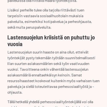
palveluissa olla riittävä määrä työntekijöitä.
Lisäksi perheille tulee olla tarjolla riittävästi tuen
tarpeisiin vastaavia sosiaalihuoltolain mukaisia
palveluita, esimerkiksi kotipalvelua ja perheohjausta,
sekä muita peruspalveluita.
Lastensuojelun
kriisistä on puhuttu jo
vuosia
Lastensuojelun suurin haaste on aina ollut, etteivät
työntekijät pysty tekemään työtään suunnitelmallisesti
liian suurten asiakasmäärien sekä työn vaativuuden
vuoksi. Tavoitteena onkin vähentää lastensuojelun
asiakasmääriä ennaltaehkäisyn keinoin. Samat
resurssihaasteet koskevat kuitenkin myös varhaisen tuen
palveluja ja siellä toteutettavaa perhesosiaalityötä ja -
ohjausta.
Tällä hetkellä yhdellä perhesosiaalityöntekijällä voi olla