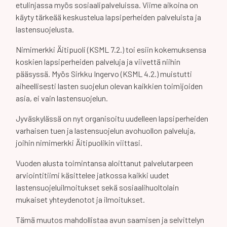
etulinjassa myös sosiaalipalveluissa. Viime aikoina on
käyty tärkeää keskustelua lapsiperheiden palveluista ja
lastensuojelusta.
Nimimerkki Äitipuoli (KSML 7.2.) toi esiin kokemuksensa
koskien lapsiperheiden palveluja ja viivettä niihin
pääsyssä. Myös Sirkku Ingervo (KSML 4.2.) muistutti
aiheellisesti lasten suojelun olevan kaikkien toimijoiden
asia, ei vain lastensuojelun.
Jyväskylässä on nyt organisoitu uudelleen lapsiperheiden
varhaisen tuen ja lastensuojelun avohuollon palveluja,
joihin nimimerkki Äitipuolikin viittasi.
Vuoden alusta toimintansa aloittanut palvelutarpeen
arviointitiimi käsittelee jatkossa kaikki uudet
lastensuojeluilmoitukset sekä sosiaalihuoltolain
mukaiset yhteydenotot ja ilmoitukset.
Tämä muutos mahdollistaa avun saamisen ja selvittelyn