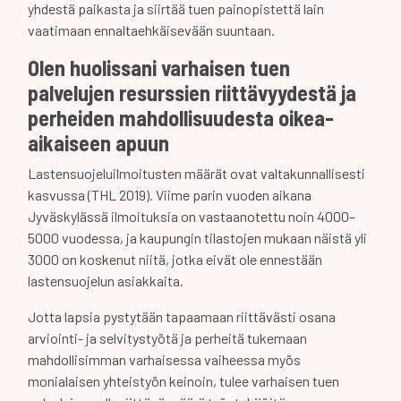
yhdestä paikasta ja siirtää tuen painopistettä lain
vaatimaan ennaltaehkäisevään suuntaan.
Olen
huolissani varhaisen tuen
palvelujen resurssien riittävyydestä ja
perheiden mahdollisuudesta oikea-
aikaiseen apuun
Lastensuojeluilmoitusten määrät ovat valtakunnallisesti
kasvussa (THL 2019). Viime parin vuoden aikana
Jyväskylässä ilmoituksia on vastaanotettu noin 4000–
5000 vuodessa, ja kaupungin tilastojen mukaan näistä yli
3000 on koskenut niitä, jotka eivät ole ennestään
lastensuojelun asiakkaita.
Jotta lapsia pystytään tapaamaan riittävästi osana
arviointi- ja selvitystyötä ja perheitä tukemaan
mahdollisimman varhaisessa vaiheessa myös
monialaisen yhteistyön keinoin, tulee varhaisen tuen