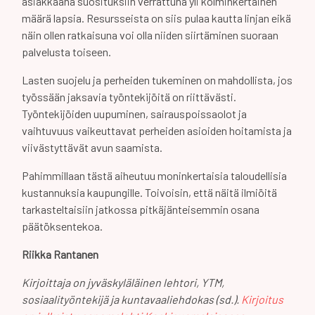
asiakkaana suosituksiin verrattuna yli kolminkertainen
määrä lapsia. Resursseista on siis pulaa kautta linjan eikä
näin ollen ratkaisuna voi olla niiden siirtäminen suoraan
palvelusta toiseen.
Lasten suojelu ja perheiden tukeminen on mahdollista, jos
työssään jaksavia työntekijöitä on riittävästi.
Työntekijöiden uupuminen, sairauspoissaolot ja
vaihtuvuus vaikeuttavat perheiden asioiden hoitamista ja
viivästyttävät avun saamista.
Pahimmillaan tästä aiheutuu moninkertaisia taloudellisia
kustannuksia kaupungille. Toivoisin, että näitä ilmiöitä
tarkasteltaisiin jatkossa pitkäjänteisemmin osana
päätöksentekoa.
Riikka Rantanen
Kirjoittaja on jyväskyläläinen lehtori, YTM,
sosiaalityöntekijä ja kuntavaaliehdokas (sd.).
Kirjoitus