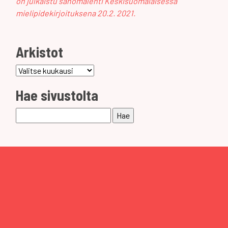
on julkaistu sanomalehti Keskisuomalaisessa
mielipidekirjoituksena 20.2. 2021.
Arkistot
Arkistot
Hae sivustolta
Haku: