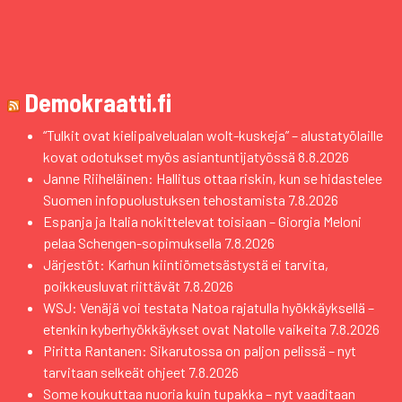
Demokraatti.fi
“Tulkit ovat kielipalvelualan wolt-kuskeja” – alustatyölaille
kovat odotukset myös asiantuntijatyössä
8.8.2026
Janne Riiheläinen: Hallitus ottaa riskin, kun se hidastelee
Suomen infopuolustuksen tehostamista
7.8.2026
Espanja ja Italia nokittelevat toisiaan – Giorgia Meloni
pelaa Schengen-sopimuksella
7.8.2026
Järjestöt: Karhun kiintiömetsästystä ei tarvita,
poikkeusluvat riittävät
7.8.2026
WSJ: Venäjä voi testata Natoa rajatulla hyökkäyksellä –
etenkin kyberhyökkäykset ovat Natolle vaikeita
7.8.2026
Piritta Rantanen: Sikarutossa on paljon pelissä – nyt
tarvitaan selkeät ohjeet
7.8.2026
Some koukuttaa nuoria kuin tupakka – nyt vaaditaan