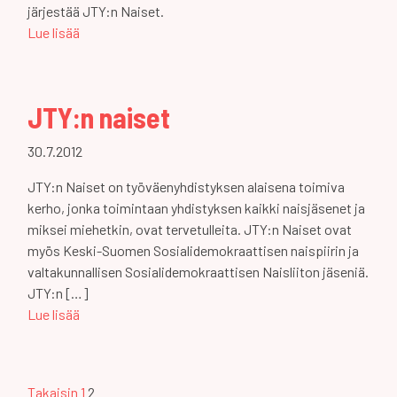
järjestää JTY:n Naiset.
Lue lisää
JTY:n naiset
30.7.2012
JTY:n Naiset on työväenyhdistyksen alaisena toimiva
kerho, jonka toimintaan yhdistyksen kaikki naisjäsenet ja
miksei miehetkin, ovat tervetulleita. JTY:n Naiset ovat
myös Keski-Suomen Sosialidemokraattisen naispiirin ja
valtakunnallisen Sosialidemokraattisen Naisliiton jäseniä.
JTY:n […]
Lue lisää
Artikkeleiden
Takaisin
1
2