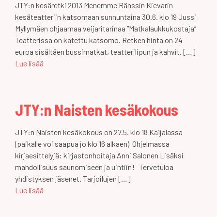
JTY:n kesäretki 2013 Menemme Ränssin Kievarin
kesäteatteriin katsomaan sunnuntaina 30.6. klo 19 Jussi
Myllymäen ohjaamaa veijaritarinaa ”Matkalaukkukostaja”
Teatterissa on katettu katsomo. Retken hinta on 24
euroa sisältäen bussimatkat, teatterilipun ja kahvit. […]
Lue lisää
JTY:n Naisten kesäkokous
JTY:n Naisten kesäkokous on 27.5. klo 18 Kaijalassa
(paikalle voi saapua jo klo 16 alkaen) Ohjelmassa
kirjaesittelyjä: kirjastonhoitaja Anni Salonen Lisäksi
mahdollisuus saunomiseen ja uintiin! Tervetuloa
yhdistyksen jäsenet. Tarjoilujen […]
Lue lisää