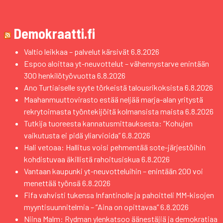
Demokraatti.fi
Valtio leikkaa – palvelut kärsivät
6.8.2026
Espoo aloittaa yt-neuvottelut – vähennystarve enintään
300 henkilötyövuotta
6.8.2026
Ano Turtiaiselle syyte törkeistä talousrikoksista
6.8.2026
Maahanmuuttovirasto estää neljää marja-alan yritystä
rekrytoimasta työntekijöitä kolmansista maista
6.8.2026
Tutkija tuoreesta kannatusmittauksesta: ”Kohujen
vaikutusta ei pidä yliarvioida”
6.8.2026
Hali vetoaa: Hallitus voisi pehmentää sote-järjestöihin
kohdistuvaa äkillistä rahoitusiskua
6.8.2026
Vantaan kaupunki yt-neuvotteluihin – enintään 200 voi
menettää työnsä
6.8.2026
Fifa vahvisti tukensa Infantinolle ja pahoitteli MM-kisojen
myyntisuunnitelmia – ”Aina on opittavaa”
6.8.2026
Niina Malm: Rydman ylenkatsoo äänestäjiä ja demokratiaa