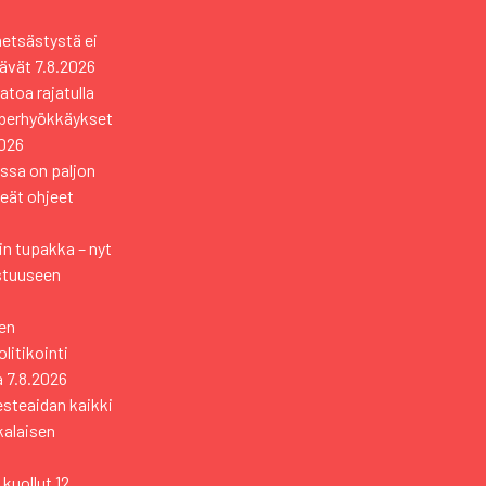
metsästystä ei
tävät
7.8.2026
toa rajatulla
yberhyökkäykset
2026
ssa on paljon
keät ohjeet
n tupakka – nyt
stuuseen
en
itikointi
a
7.8.2026
esteaidan kaikki
kkalaisen
kuollut 12