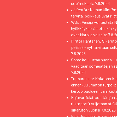
sopimuksella
7.8.2026
Järjestöt: Karhun kiintiö
tarvita, poikkeusluvat riit
WSJ: Venäjä voi testata Na
hyökkäyksellä – etenkin k
ovat Natolle vaikeita
7.8.
Piritta Rantanen: Sikaruto
pelissä – nyt tarvitaan sel
7.8.2026
Some koukuttaa nuoria kui
vaaditaan somejättejä va
7.8.2026
Tuppurainen: Kokoomuks
ennenkuulumaton turpo-pol
kertoo puolueen paniikist
Rajavartiolaitos: Itärajan 
riistaportit suljetaan afri
sikaruton vuoksi
7.8.2026
Pyydyksiin on tänä vuonna 