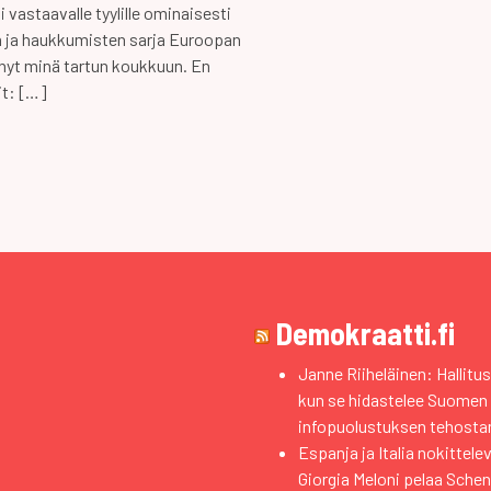
 vastaavalle tyylille ominaisesti
 ja haukkumisten sarja Euroopan
 nyt minä tartun koukkuun. En
it: […]
Demokraatti.fi
Janne Riiheläinen: Hallitus
kun se hidastelee Suomen
infopuolustuksen tehosta
Espanja ja Italia nokittele
Giorgia Meloni pelaa Sche