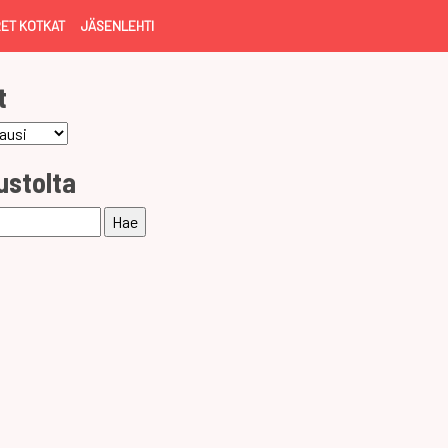
ET KOTKAT
JÄSENLEHTI
t
ustolta