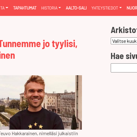
NTA
TAPAHTUMAT
HISTORIA
AALTO-SALI
YHTEYSTIEDOT
NUOR
Arkisto
Tunnemme jo tyylisi,
Arkistot
inen
Hae siv
Haku:
uvo Hakkarainen, nimelläsi julkaistiin