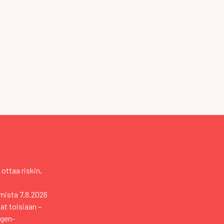
 ottaa riskin,
mista
7.8.2026
vat toisiaan –
ngen-