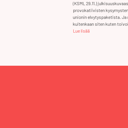
(KSML 29.11.) julkisuuskuvaasi
provokatiivisten kysymysten
unionin elvytyspaketista. Ja
kuitenkaan siten kuten toivo
Lue lisää