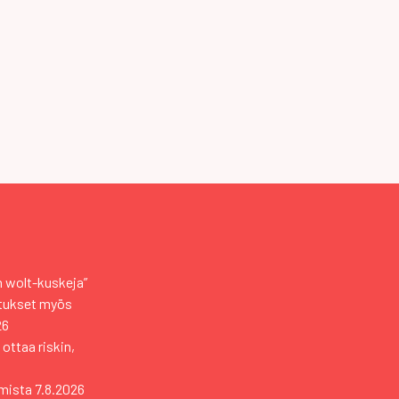
an wolt-kuskeja”
otukset myös
26
 ottaa riskin,
mista
7.8.2026