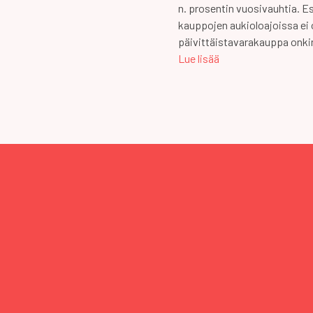
n. prosentin vuosivauhtia. E
kauppojen aukioloajoissa ei o
päivittäistavarakauppa onki
Lue lisää