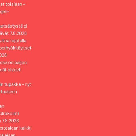
vat toisiaan –
ngen-
metsästystä ei
tävät
7.8.2026
toa rajatulla
yberhyökkäykset
2026
ssa on paljon
keät ohjeet
n tupakka – nyt
stuuseen
en
itikointi
a
7.8.2026
esteaidan kaikki
kkalaisen