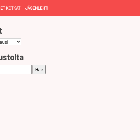
ET KOTKAT
JÄSENLEHTI
t
ustolta