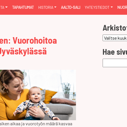
NTA
TAPAHTUMAT
HISTORIA
AALTO-SALI
YHTEYSTIEDOT
NUOR
Arkisto
en: Vuorohoitoa
Arkistot
Jyväskylässä
Hae siv
Haku:
aiken aikaa ja vuorotyön määrä kasvaa