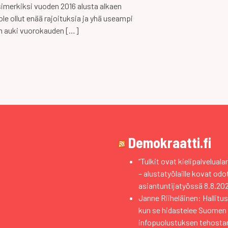
simerkiksi vuoden 2016 alusta alkaen
le ollut enää rajoituksia ja yhä useampi
n auki vuorokauden […]
Demokraatti.fi
“Tulkit ovat kielipalvelual
– alustatyölaille kovat od
asiantuntijatyössä
8.8.20
Janne Riiheläinen: Hallitus
kun se hidastelee Suomen
infopuolustuksen tehosta