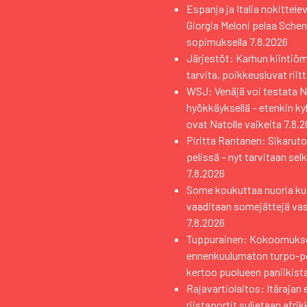
Espanja ja Italia nokittele
Giorgia Meloni pelaa Sche
sopimuksella
7.8.2026
Järjestöt: Karhun kiintiö
tarvita, poikkeusluvat riit
WSJ: Venäjä voi testata Na
hyökkäyksellä – etenkin k
ovat Natolle vaikeita
7.8.
Piritta Rantanen: Sikaruto
pelissä – nyt tarvitaan sel
7.8.2026
Some koukuttaa nuoria kui
vaaditaan somejättejä va
7.8.2026
Tuppurainen: Kokoomuks
ennenkuulumaton turpo-pol
kertoo puolueen paniikist
Rajavartiolaitos: Itärajan 
riistaportit suljetaan afri