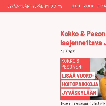
JYVÄSKYLÄN TYÖVÄENYHDISTYS
BLOGI
VAALIT
TOIMI
Kokko & Peson
laajennettava 
24.2.2021
Työelämä epäsäännöllistyy k