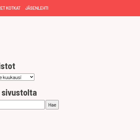
ET KOTKAT
JÄSENLEHTI
istot
ot
 sivustolta