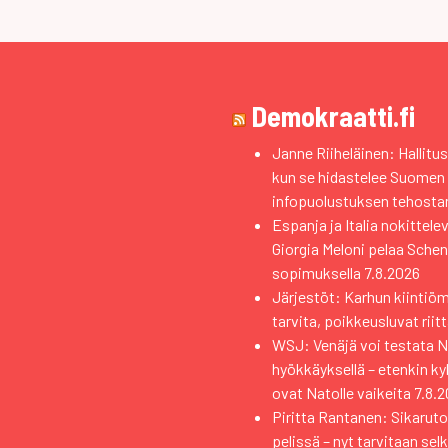
Demokraatti.fi
Janne Riiheläinen: Hallitus
kun se hidastelee Suomen
infopuolustuksen tehosta
Espanja ja Italia nokittele
Giorgia Meloni pelaa Sche
sopimuksella
7.8.2026
Järjestöt: Karhun kiintiö
tarvita, poikkeusluvat riit
WSJ: Venäjä voi testata Na
hyökkäyksellä – etenkin k
ovat Natolle vaikeita
7.8.
Piritta Rantanen: Sikaruto
pelissä – nyt tarvitaan sel