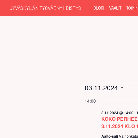
JYVÄSKYLÄN TYÖVÄENYHDISTYS
BLOGI
VAALIT
TOIMI
Tapahtum
03.11.2024
Valitse
for
14:00
päivä.
3.11.2024 @ 14:00
-
3.11.2024
KOKO PERHEE
3.11.2024 KLO 
Aalto-sali
Väinönkatu