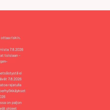
 ottaa riskin,
mista
7.8.2026
vat toisiaan –
ngen-
metsästystä ei
tävät
7.8.2026
toa rajatulla
yberhyökkäykset
2026
ssa on paljon
keät ohjeet