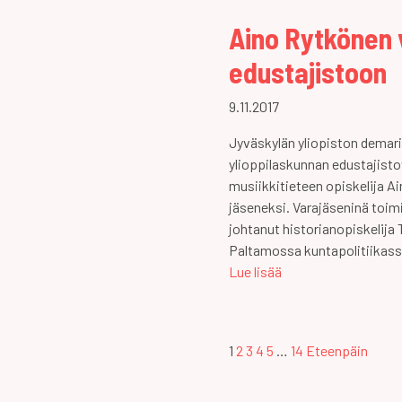
Aino Rytkönen v
edustajistoon
9.11.2017
Jyväskylän yliopiston demario
ylioppilaskunnan edustajist
musiikkitieteen opiskelija Ai
jäseneksi. Varajäseninä toi
johtanut historianopiskelija 
Paltamossa kuntapolitiikass
Lue lisää
Artikkeleiden
1
2
3
4
5
…
14
Eteenpäin
selaus