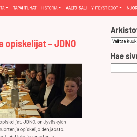
NTA
TAPAHTUMAT
HISTORIA
AALTO-SALI
YHTEYSTIEDOT
NUOR
Arkisto
a opiskelijat – JDNO
Arkistot
Hae siv
Haku:
opiskelijat, JDNO, on Jyväskylän
uorten ja opiskelijoiden jaosto.
ti ajattelevien nuorten ja