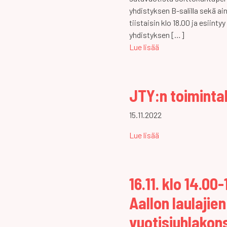
yhdistyksen B-salilla sekä ai
tiistaisin klo 18.00 ja esiint
yhdistyksen […]
Lue lisää
JTY:n toimint
15.11.2022
Lue lisää
16.11. klo 14.0
Aallon laulajien
vuotisjuhlakons