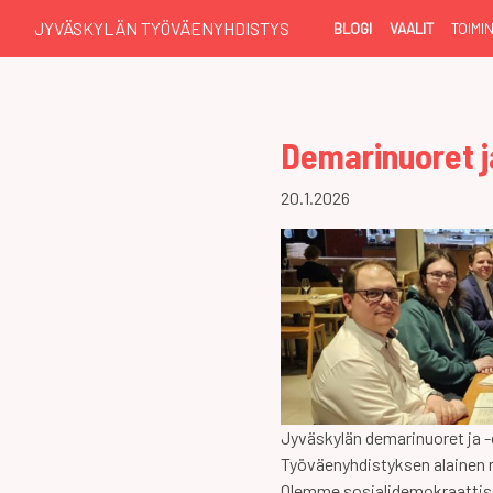
JYVÄSKYLÄN TYÖVÄENYHDISTYS
BLOGI
VAALIT
TOIMI
Demarinuoret j
20.1.2026
Jyväskylän demarinuoret ja -
Työväenyhdistyksen alainen n
Olemme sosialidemokraattises