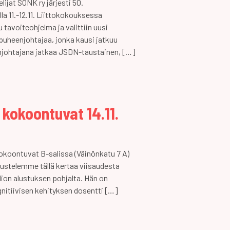
ijat SONK ry järjesti 50.
a 11.-12.11. Liittokokouksessa
u tavoiteohjelma ja valittiin uusi
 puheenjohtajaa, jonka kausi jatkuu
johtajana jatkaa JSDN-taustainen, […]
kokoontuvat 14.11.
okoontuvat B-salissa (Väinönkatu 7 A)
eskustelemme tällä kertaa viisaudesta
lion alustuksen pohjalta. Hän on
ognitiivisen kehityksen dosentti […]