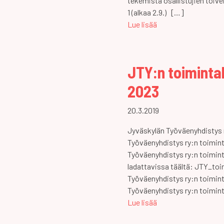
tekemistä osallistujien toiv
1 (alkaa 2.9.) […]
Lue lisää
JTY:n toiminta
2023
20.3.2019
Jyväskylän Työväenyhdistys 
Työväenyhdistys ry:n toimi
Työväenyhdistys ry:n toimin
ladattavissa täältä: JTY_to
Työväenyhdistys ry:n toimin
Työväenyhdistys ry:n toimi
Lue lisää