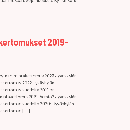
eiden mukaan. Sepänkeskus, Kyllikinkatu
kertomukset 2019-
ry:n toimintakertomus 2023 Jyväskylän
ntakertomus 2022 Jyväskylän
takertomus vuodelta 2019 on
imintakertomus2019_Versio2 Jyväskylän
takertomus vuodelta 2020: Jyväskylän
ntakertomus […]