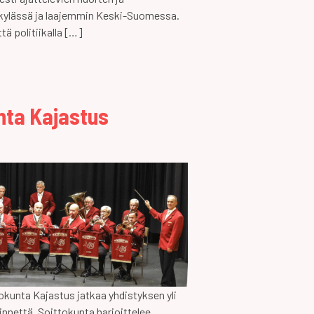
skylässä ja laajemmin Keski-Suomessa.
tä politiikalla […]
nta Kajastus
okunta Kajastus jatkaa yhdistyksen yli
nnettä. Soittokunta harjoittelee