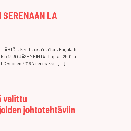
I SERENAAN LA
ÄHTÖ: Jkl:n tilausajolaituri, Harjukatu
e klo 19.30 JÄSENHINTA: Lapset 25 € ja
(+11 € vuoden 2018 jäsenmaksu, […]
 valittu
oiden johtotehtäviin