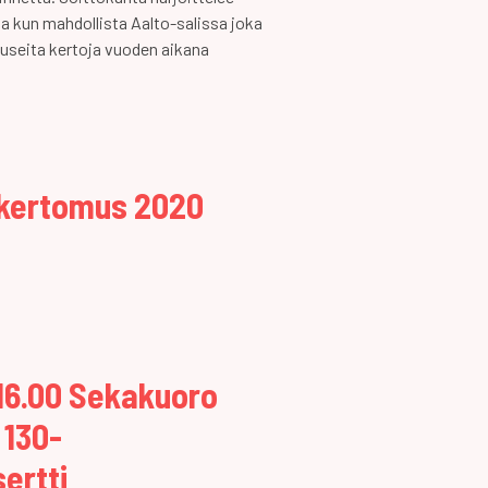
na kun mahdollista Aalto-salissa joka
yy useita kertoja vuoden aikana
akertomus 2020
0-16.00 Sekakuoro
 130-
ertti