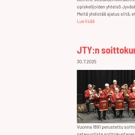
opiskelijoiden yhteisö Jyvä
Meitä yhdistää ajatus siitä, et
Lue lisää
JTY:n soittoku
30.7.2025
Vuonna 1891 perustettu soitt
satavuotista soittokuntaperi