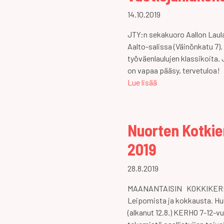
14.10.2019
JTY:n sekakuoro Aallon Laula
Aalto-salissa (Väinönkatu 7)
työväenlaulujen klassikoita.
on vapaa pääsy, tervetuloa!
Lue lisää
Nuorten Kotkie
2019
28.8.2019
MAANANTAISIN KOKKIKERHO 8-
Leipomista ja kokkausta. H
(alkanut 12.8.) KERHO 7-12-vu