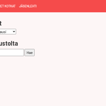
ET KOTKAT
JÄSENLEHTI
t
ustolta