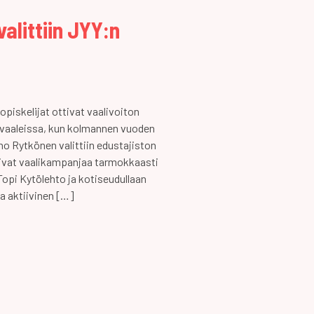
alittiin JYY:n
piskelijat ottivat vaalivoiton
ovaaleissa, kun kolmannen vuoden
no Rytkönen valittiin edustajiston
mivat vaalikampanjaa tarmokkaasti
Topi Kytölehto ja kotiseudullaan
a aktiivinen […]