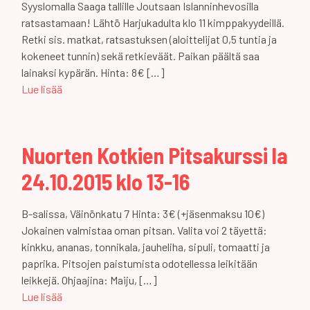
Syyslomalla Saaga tallille Joutsaan Islanninhevosilla
ratsastamaan! Lähtö Harjukadulta klo 11 kimppakyydeillä.
Retki sis. matkat, ratsastuksen (aloittelijat 0,5 tuntia ja
kokeneet tunnin) sekä retkieväät. Paikan päältä saa
lainaksi kypärän. Hinta: 8€ […]
Lue lisää
Nuorten Kotkien Pitsakurssi la
24.10.2015 klo 13-16
B-salissa, Väinönkatu 7 Hinta: 3€ (+jäsenmaksu 10€)
Jokainen valmistaa oman pitsan. Valita voi 2 täyettä:
kinkku, ananas, tonnikala, jauheliha, sipuli, tomaatti ja
paprika. Pitsojen paistumista odotellessa leikitään
leikkejä. Ohjaajina: Maiju, […]
Lue lisää