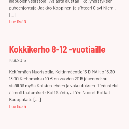
alapuolen vesistöjä. Asiasta alustaa: ko. yhdistyksen
puheenjohtaja Jaakko Koppinen ja sihteeri Olavi Niemi.
[…]
Lue lisää
Kokkikerho 8-12 -vuotiaille
16.9.2015
Keltinmäen Nuorisotila, Keltinmäentie 15 D MA klo 16.30-
18.00 Kerhomaksu 10 € on vuoden 2015 jäsenmaksu,
sisältää myös Kotkien lehden ja vakuutuksen. Tiedustelut
/ ilmoittautumiset: Kati Sainio, JTY:n Nuoret Kotkat
Kauppakatu […]
Lue lisää