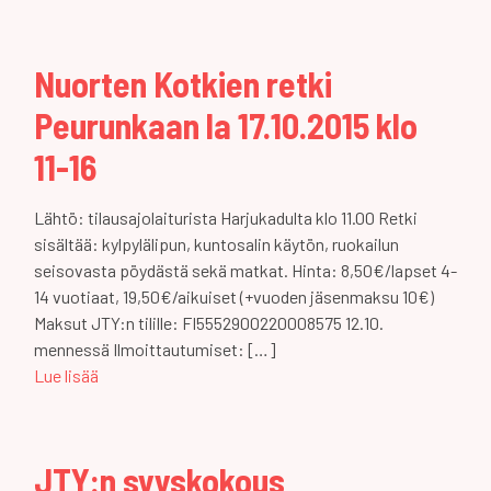
Nuorten Kotkien retki
Peurunkaan la 17.10.2015 klo
11-16
Lähtö: tilausajolaiturista Harjukadulta klo 11.00 Retki
sisältää: kylpylälipun, kuntosalin käytön, ruokailun
seisovasta pöydästä sekä matkat. Hinta: 8,50€/lapset 4-
14 vuotiaat, 19,50€/aikuiset (+vuoden jäsenmaksu 10€)
Maksut JTY:n tilille: FI5552900220008575 12.10.
mennessä Ilmoittautumiset: […]
Lue lisää
JTY:n syyskokous