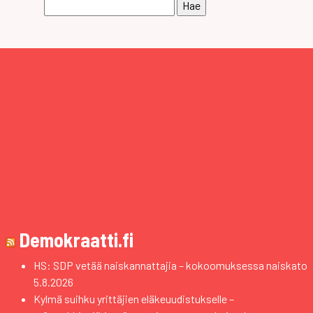
Haku:
Demokraatti.fi
HS: SDP vetää naiskannattajia – kokoomuksessa naiskato
5.8.2026
Kylmä suihku yrittäjien eläkeuudistukselle –