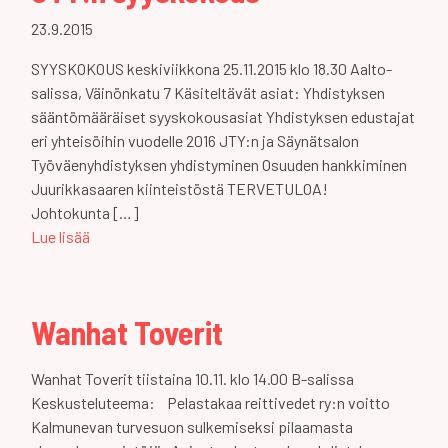
23.9.2015
SYYSKOKOUS keskiviikkona 25.11.2015 klo 18.30 Aalto-
salissa, Väinönkatu 7 Käsiteltävät asiat: Yhdistyksen
sääntömääräiset syyskokousasiat Yhdistyksen edustajat
eri yhteisöihin vuodelle 2016 JTY:n ja Säynätsalon
Työväenyhdistyksen yhdistyminen Osuuden hankkiminen
Juurikkasaaren kiinteistöstä TERVETULOA!
Johtokunta […]
Lue lisää
Wanhat Toverit
Wanhat Toverit tiistaina 10.11. klo 14.00 B-salissa
Keskusteluteema: Pelastakaa reittivedet ry:n voitto
Kalmunevan turvesuon sulkemiseksi pilaamasta