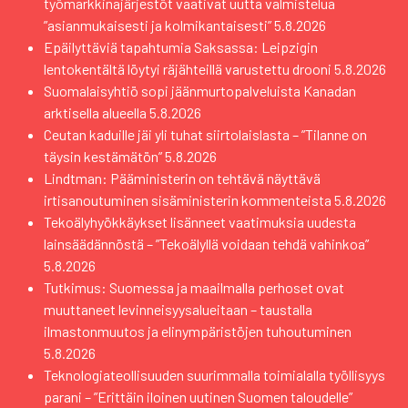
työmarkkinajärjestöt vaativat uutta valmistelua
”asianmukaisesti ja kolmikantaisesti”
5.8.2026
Epäilyttäviä tapahtumia Saksassa: Leipzigin
lentokentältä löytyi räjähteillä varustettu drooni
5.8.2026
Suomalaisyhtiö sopi jäänmurtopalveluista Kanadan
arktisella alueella
5.8.2026
Ceutan kaduille jäi yli tuhat siirtolaislasta – ”Tilanne on
täysin kestämätön”
5.8.2026
Lindtman: Pääministerin on tehtävä näyttävä
irtisanoutuminen sisäministerin kommenteista
5.8.2026
Tekoälyhyökkäykset lisänneet vaatimuksia uudesta
lainsäädännöstä – ”Tekoälyllä voidaan tehdä vahinkoa”
5.8.2026
Tutkimus: Suomessa ja maailmalla perhoset ovat
muuttaneet levinneisyysalueitaan – taustalla
ilmastonmuutos ja elinympäristöjen tuhoutuminen
5.8.2026
Teknologiateollisuuden suurimmalla toimialalla työllisyys
parani – ”Erittäin iloinen uutinen Suomen taloudelle”