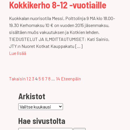
Kokkikerho 8-12 -vuotiaille
Kuokkalan nuorisotila Messi, Polttolinja 9 MA klo 18.00-
19.30 Kerhomaksu 10 € on vuoden 2015 jäsenmaksu,
sisältäen muös vakuutuksen ja Kotkien lehden.
TIEDUSTELUT JA ILMOITTAUTUMISET: Kati Sainio,
JTY:n Nuoret Kotkat Kauppakatu […]
Lue lisää
Artikkeleiden
Takaisin
1
2
3
4
5
6
7
8
…
14
Eteenpäin
selaus
Arkistot
Arkistot
Hae sivustolta