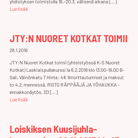
yhdistyksen toimistolla 16.-20.3. välisenä aikana […]
Lue lisää
JTY:N NUORET KOTKAT TOIMII
28.1.2016
JTY:N Nuoret Kotkat toimii (yhteistyössä K-S Nuoret
Kotkat) Laskiaispullakurssi la 6.2.2016 klo 13.00-16.00 B-
Sali, Väinönkatu 7 Hinta: 4€ Ilmoittautumiset ja maksut
to 4.2. mennessä. RISTO RÄPPÄÄJÄ JA YÖHAUKKA -
ennakkonäytös, 3D […]
Lue lisää
Loiskiksen Kuusijuhla-