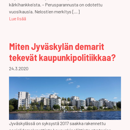
kärkihankkeista. – Perusparannusta on odotettu
vuosikausia. Nelostien merkitys […]
Lue lisää
Miten Jyväskylän demarit
tekevät kaupunkipolitiikkaa?
24.3.2020
Jyväskylässä on syksystä 2017 saakka rakennettu