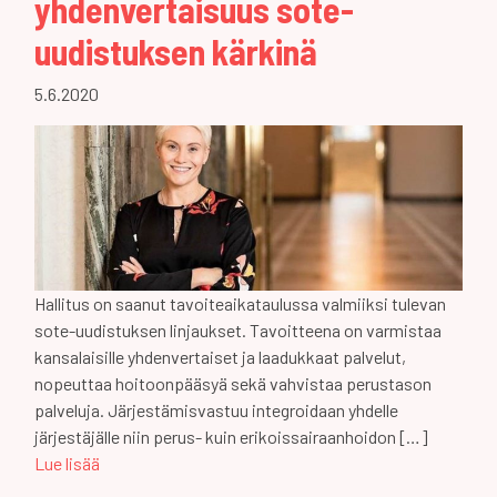
yhdenvertaisuus sote-
uudistuksen kärkinä
5.6.2020
Hallitus on saanut tavoiteaikataulussa valmiiksi tulevan
sote-uudistuksen linjaukset. Tavoitteena on varmistaa
kansalaisille yhdenvertaiset ja laadukkaat palvelut,
nopeuttaa hoitoonpääsyä sekä vahvistaa perustason
palveluja. Järjestämisvastuu integroidaan yhdelle
järjestäjälle niin perus- kuin erikoissairaanhoidon […]
Lue lisää