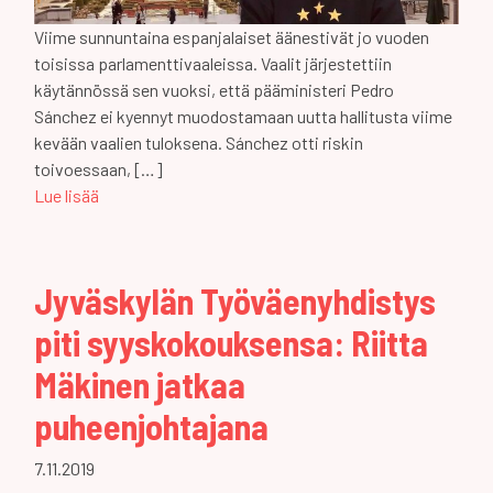
Viime sunnuntaina espanjalaiset äänestivät jo vuoden
toisissa parlamenttivaaleissa. Vaalit järjestettiin
käytännössä sen vuoksi, että pääministeri Pedro
Sánchez ei kyennyt muodostamaan uutta hallitusta viime
kevään vaalien tuloksena. Sánchez otti riskin
toivoessaan, […]
Lue lisää
Jyväskylän Työväenyhdistys
piti syyskokouksensa: Riitta
Mäkinen jatkaa
puheenjohtajana
7.11.2019