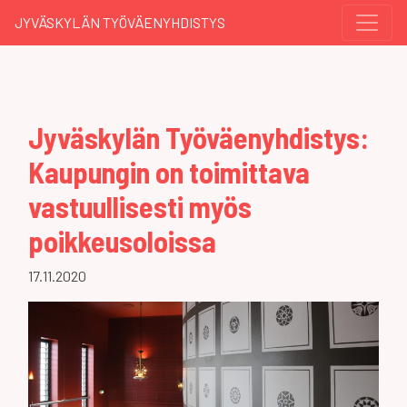
JYVÄSKYLÄN TYÖVÄENYHDISTYS
Jyväskylän Työväenyhdistys:
Kaupungin on toimittava
vastuullisesti myös
poikkeusoloissa
17.11.2020