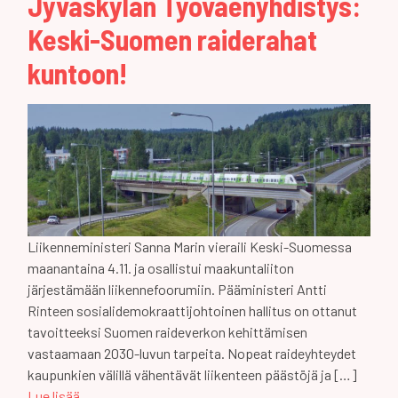
Jyväskylän Työväenyhdistys:
Keski-Suomen raiderahat
kuntoon!
Liikenneministeri Sanna Marin vieraili Keski-Suomessa
maanantaina 4.11. ja osallistui maakuntaliiton
järjestämään liikennefoorumiin. Pääministeri Antti
Rinteen sosialidemokraattijohtoinen hallitus on ottanut
tavoitteeksi Suomen raideverkon kehittämisen
vastaamaan 2030-luvun tarpeita. Nopeat raideyhteydet
kaupunkien välillä vähentävät liikenteen päästöjä ja […]
Lue lisää