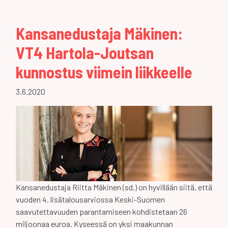
Kansanedustaja Mäkinen:
VT4 Hartola-Joutsan
kunnostus viimein liikkeelle
3.6.2020
Kansanedustaja Riitta Mäkinen (sd.) on hyvillään siitä, että
vuoden 4. lisätalousarviossa Keski-Suomen
saavutettavuuden parantamiseen kohdistetaan 26
miljoonaa euroa. Kyseessä on yksi maakunnan