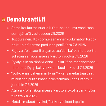
Demokraatti.fi
Some koukuttaa nuoria kuin tupakka – nyt vaaditaan
somejättejä vastuuseen
7.8.2026
Tuppurainen: Kokoomuksen ennenkuulumaton turpo-
politikointi kertoo puolueen paniikista
7.8.2026
Rajavartiolaitos: Itärajan esteaidan kaikki riistaportit
suljetaan afrikkalaisen sikaruton vuoksi
7.8.2026
Pyydyksiin on tänä vuonna kuollut 12 saimaannorppaa –
Liperissä löytyi kalaverkkoon kuollut kuutti
7.8.2026
”Voiko enää pahemmin tyriä?” – kansanedustaja vaatii
ministeriä puuttumaan palkkaturvan kohtuuttomiin
jonoihin
7.8.2026
Atria arvioi afrikkalaisen sikaruton rokottavan yhtiön
tulosta
7.8.2026
Metalle maksettavaksi jättikorvaukset lapsille