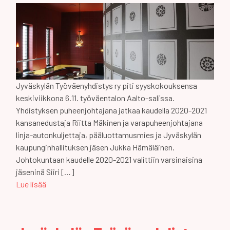
Jyväskylän Työväenyhdistys ry piti syyskokouksensa
keskiviikkona 6.11. työväentalon Aalto-salissa.
Yhdistyksen puheenjohtajana jatkaa kaudella 2020-2021
kansanedustaja Riitta Mäkinen ja varapuheenjohtajana
linja-autonkuljettaja, pääluottamusmies ja Jyväskylän
kaupunginhallituksen jäsen Jukka Hämäläinen.
Johtokuntaan kaudelle 2020-2021 valittiin varsinaisina
jäseninä Siiri […]
Lue lisää