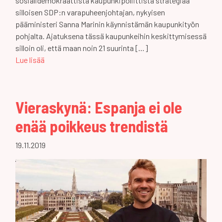
sosialidemokraattista kaupunkipoliittista strategiaa
silloisen SDP:n varapuheenjohtajan, nykyisen
pääministeri Sanna Marinin käynnistämän kaupunkityön
pohjalta. Ajatuksena tässä kaupunkeihin keskittymisessä
silloin oli, että maan noin 21 suurinta […]
Lue lisää
Vieraskynä: Espanja ei ole
enää poikkeus trendistä
19.11.2019