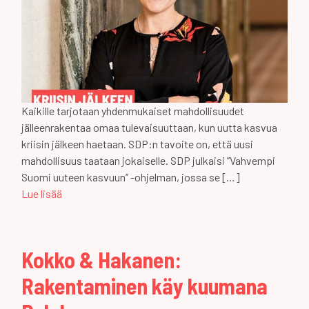
Kaikille tarjotaan yhdenmukaiset mahdollisuudet
jälleenrakentaa omaa tulevaisuuttaan, kun uutta kasvua
kriisin jälkeen haetaan. SDP:n tavoite on, että uusi
mahdollisuus taataan jokaiselle. SDP julkaisi ’’Vahvempi
Suomi uuteen kasvuun’’ -ohjelman, jossa se […]
Lue lisää
Kokko & Hakanen:
Rakentaminen käy kuumana