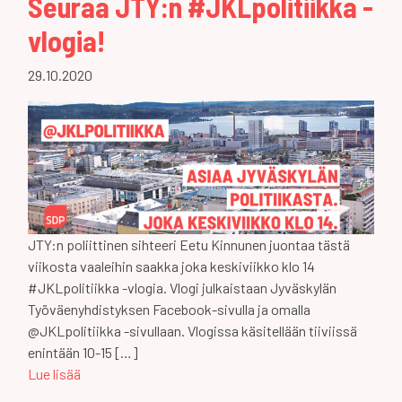
Seuraa JTY:n #JKLpolitiikka -
vlogia!
29.10.2020
JTY:n poliittinen sihteeri Eetu Kinnunen juontaa tästä
viikosta vaaleihin saakka joka keskiviikko klo 14
#JKLpolitiikka -vlogia. Vlogi julkaistaan Jyväskylän
Työväenyhdistyksen Facebook-sivulla ja omalla
@JKLpolitiikka -sivullaan. Vlogissa käsitellään tiiviissä
enintään 10-15 […]
Lue lisää