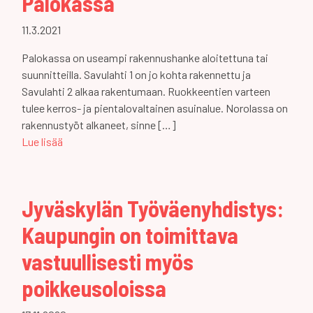
Palokassa
11.3.2021
Palokassa on useampi rakennushanke aloitettuna tai
suunnitteilla. Savulahti 1 on jo kohta rakennettu ja
Savulahti 2 alkaa rakentumaan. Ruokkeentien varteen
tulee kerros- ja pientalovaltainen asuinalue. Norolassa on
rakennustyöt alkaneet, sinne […]
Lue lisää
Jyväskylän Työväenyhdistys:
Kaupungin on toimittava
vastuullisesti myös
poikkeusoloissa