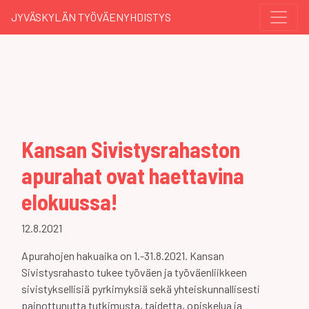
JYVÄSKYLÄN TYÖVÄENYHDISTYS
Kansan Sivistysrahaston
apurahat ovat haettavina
elokuussa!
12.8.2021
Apurahojen hakuaika on 1.-31.8.2021. Kansan
Sivistysrahasto tukee työväen ja työväenliikkeen
sivistyksellisiä pyrkimyksiä sekä yhteiskunnallisesti
painottunutta tutkimusta, taidetta, opiskelua ja