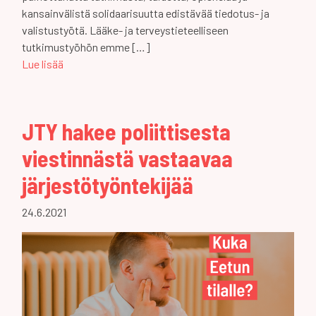
kansainvälistä solidaarisuutta edistävää tiedotus- ja
valistustyötä. Lääke- ja terveystieteelliseen
tutkimustyöhön emme […]
Lue lisää
JTY hakee poliittisesta
viestinnästä vastaavaa
järjestötyöntekijää
24.6.2021