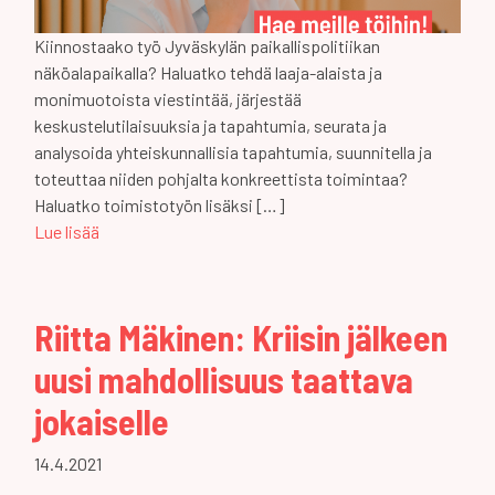
Kiinnostaako työ Jyväskylän paikallispolitiikan
näköalapaikalla? Haluatko tehdä laaja-alaista ja
monimuotoista viestintää, järjestää
keskustelutilaisuuksia ja tapahtumia, seurata ja
analysoida yhteiskunnallisia tapahtumia, suunnitella ja
toteuttaa niiden pohjalta konkreettista toimintaa?
Haluatko toimistotyön lisäksi […]
Lue lisää
Riitta Mäkinen: Kriisin jälkeen
uusi mahdollisuus taattava
jokaiselle
14.4.2021