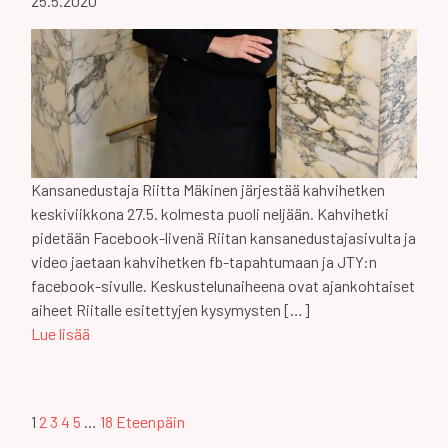
25.5.2020
Kansanedustaja Riitta Mäkinen järjestää kahvihetken
keskiviikkona 27.5. kolmesta puoli neljään. Kahvihetki
pidetään Facebook-livenä Riitan kansanedustajasivulta ja
video jaetaan kahvihetken fb-tapahtumaan ja JTY:n
facebook-sivulle. Keskustelunaiheena ovat ajankohtaiset
aiheet Riitalle esitettyjen kysymysten […]
Lue lisää
Artikkeleiden
1
2
3
4
5
…
18
Eteenpäin
selaus