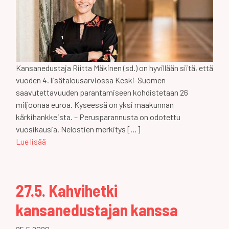
Kansanedustaja Riitta Mäkinen (sd.) on hyvillään siitä, että
vuoden 4. lisätalousarviossa Keski-Suomen
saavutettavuuden parantamiseen kohdistetaan 26
miljoonaa euroa. Kyseessä on yksi maakunnan
kärkihankkeista. – Perusparannusta on odotettu
vuosikausia. Nelostien merkitys […]
Lue lisää
27.5. Kahvihetki
kansanedustajan kanssa