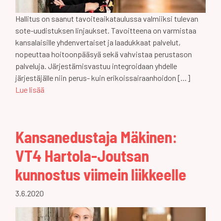
Hallitus on saanut tavoiteaikataulussa valmiiksi tulevan
sote-uudistuksen linjaukset. Tavoitteena on varmistaa
kansalaisille yhdenvertaiset ja laadukkaat palvelut,
nopeuttaa hoitoonpääsyä sekä vahvistaa perustason
palveluja. Järjestämisvastuu integroidaan yhdelle
järjestäjälle niin perus- kuin erikoissairaanhoidon […]
Lue lisää
Kansanedustaja Mäkinen:
VT4 Hartola-Joutsan
kunnostus viimein liikkeelle
3.6.2020