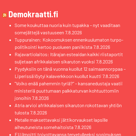
Demokraatti.fi
Some koukuttaa nuoria kuin tupakka – nyt vaaditaan
somejättejä vastuuseen
7.8.2026
Tuppurainen: Kokoomuksen ennenkuulumaton turpo-
politikointi kertoo puolueen paniikista
7.8.2026
Rajavartiolaitos: Itärajan esteaidan kaikki riistaportit
suljetaan afrikkalaisen sikaruton vuoksi
7.8.2026
Pyydyksiin on tänä vuonna kuollut 12 saimaannorppaa –
Liperissä löytyi kalaverkkoon kuollut kuutti
7.8.2026
”Voiko enää pahemmin tyriä?” – kansanedustaja vaatii
ministeriä puuttumaan palkkaturvan kohtuuttomiin
jonoihin
7.8.2026
Atria arvioi afrikkalaisen sikaruton rokottavan yhtiön
tulosta
7.8.2026
Metalle maksettavaksi jättikorvaukset lapsille
aiheutuneista somehaitoista
7.8.2026
EU ilmoitti toivottavansa tervetulleeksi sopimuksen