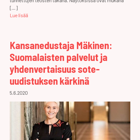
tunnettujen teosten takana. Näytöksissä ovat mukana
[…]
Lue lisää
Kansanedustaja Mäkinen:
Suomalaisten palvelut ja
yhdenvertaisuus sote-
uudistuksen kärkinä
5.6.2020