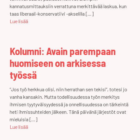
kannatusmittauksiin verrattuna merkittävää laskua, kun
taas liberaali-konservatiivi -akselilla […]
Lue lisää
Kolumni: Avain parempaan
huomiseen on arkisessa
työssä
”Jos työ herkkua olisi, niin herrathan sen tekisi”, totesi jo
vanha kansakin. Mutta todellisuudessa työn merkitys
ihmisen tyytyväisyydessä ja onnellisuudessa on tärkeintä
heti ihmissuhteiden jälkeen. Tänä päivänä järjestöt ovat
mieluisia […]
Lue lisää