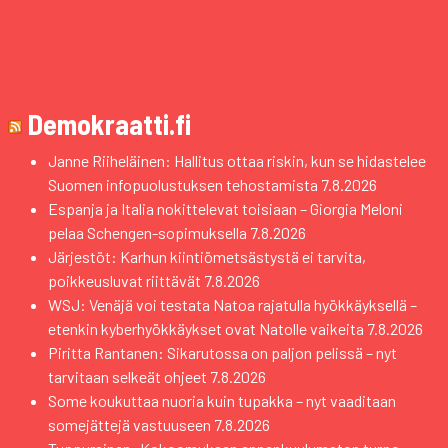
Demokraatti.fi
Janne Riiheläinen: Hallitus ottaa riskin, kun se hidastelee
Suomen infopuolustuksen tehostamista
7.8.2026
Espanja ja Italia nokittelevat toisiaan – Giorgia Meloni
pelaa Schengen-sopimuksella
7.8.2026
Järjestöt: Karhun kiintiömetsästystä ei tarvita,
poikkeusluvat riittävät
7.8.2026
WSJ: Venäjä voi testata Natoa rajatulla hyökkäyksellä –
etenkin kyberhyökkäykset ovat Natolle vaikeita
7.8.2026
Piritta Rantanen: Sikarutossa on paljon pelissä – nyt
tarvitaan selkeät ohjeet
7.8.2026
Some koukuttaa nuoria kuin tupakka – nyt vaaditaan
somejättejä vastuuseen
7.8.2026