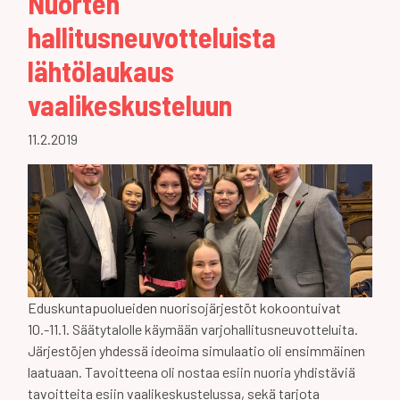
Nuorten
hallitusneuvotteluista
lähtölaukaus
vaalikeskusteluun
11.2.2019
Eduskuntapuolueiden nuorisojärjestöt kokoontuivat
10.-11.1. Säätytalolle käymään varjohallitusneuvotteluita.
Järjestöjen yhdessä ideoima simulaatio oli ensimmäinen
laatuaan. Tavoitteena oli nostaa esiin nuoria yhdistäviä
tavoitteita esiin vaalikeskustelussa, sekä tarjota