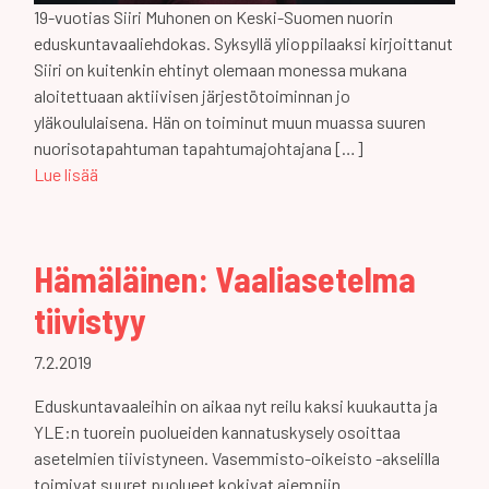
19-vuotias Siiri Muhonen on Keski-Suomen nuorin
eduskuntavaaliehdokas. Syksyllä ylioppilaaksi kirjoittanut
Siiri on kuitenkin ehtinyt olemaan monessa mukana
aloitettuaan aktiivisen järjestötoiminnan jo
yläkoululaisena. Hän on toiminut muun muassa suuren
nuorisotapahtuman tapahtumajohtajana […]
Lue lisää
Hämäläinen: Vaaliasetelma
tiivistyy
7.2.2019
Eduskuntavaaleihin on aikaa nyt reilu kaksi kuukautta ja
YLE:n tuorein puolueiden kannatuskysely osoittaa
asetelmien tiivistyneen. Vasemmisto-oikeisto -akselilla
toimivat suuret puolueet kokivat aiempiin