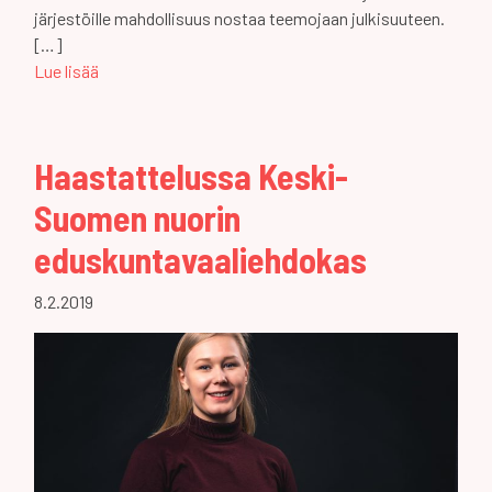
järjestöille mahdollisuus nostaa teemojaan julkisuuteen.
[…]
Lue lisää
Haastattelussa Keski-
Suomen nuorin
eduskuntavaaliehdokas
8.2.2019