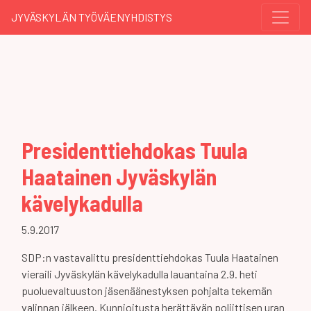
JYVÄSKYLÄN TYÖVÄENYHDISTYS
Presidenttiehdokas Tuula
Haatainen Jyväskylän
kävelykadulla
5.9.2017
SDP:n vastavalittu presidenttiehdokas Tuula Haatainen
vieraili Jyväskylän kävelykadulla lauantaina 2.9. heti
puoluevaltuuston jäsenäänestyksen pohjalta tekemän
valinnan jälkeen. Kunnioitusta herättävän poliittisen uran