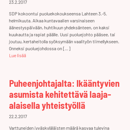
23.2.2017
SDP kokoontui puoluekokoukseensa Lahteen 3.-5.
helmikuuta. Aikaa kuntavaalien varsinaiseen
äänestyspäivään, huhtikuun yhdeksänteen, on kaksi
kuukautta ja rapiat päälle. Uusi puoluejohto pääsee, tai
joutuu, kertaheitolla syöksymään vaalityön tiimellykseen.
Onneksi puoluejohdossa on […]
Lue lisää
Puheenjohtajalta: Ikääntyvien
asumista kehitettävä laaja-
alaisella yhteistyöllä
22.2.2017
Varttuneiden jyväskyläläisten määrä kasvaa tulevina