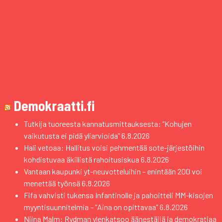
Demokraatti.fi
Tutkija tuoreesta kannatusmittauksesta: ”Kohujen
vaikutusta ei pidä yliarvioida”
6.8.2026
Hali vetoaa: Hallitus voisi pehmentää sote-järjestöihin
kohdistuvaa äkillistä rahoitusiskua
6.8.2026
Vantaan kaupunki yt-neuvotteluihin – enintään 200 voi
menettää työnsä
6.8.2026
Fifa vahvisti tukensa Infantinolle ja pahoitteli MM-kisojen
myyntisuunnitelmia – ”Aina on opittavaa”
6.8.2026
Niina Malm: Rydman ylenkatsoo äänestäjiä ja demokratiaa