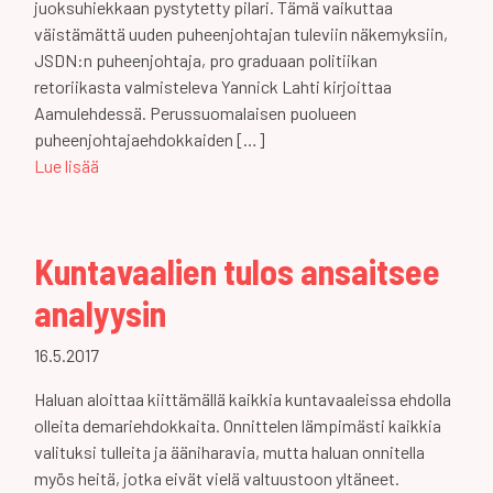
juoksuhiekkaan pystytetty pilari. Tämä vaikuttaa
väistämättä uuden puheenjohtajan tuleviin näkemyksiin,
JSDN:n puheenjohtaja, pro graduaan politiikan
retoriikasta valmisteleva Yannick Lahti kirjoittaa
Aamulehdessä. Perussuomalaisen puolueen
puheenjohtajaehdokkaiden […]
Lue lisää
Kuntavaalien tulos ansaitsee
analyysin
16.5.2017
Haluan aloittaa kiittämällä kaikkia kuntavaaleissa ehdolla
olleita demariehdokkaita. Onnittelen lämpimästi kaikkia
valituksi tulleita ja ääniharavia, mutta haluan onnitella
myös heitä, jotka eivät vielä valtuustoon yltäneet.