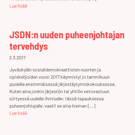
Lue lisää
JSDN:n uuden puheenjohtajan
tervehdys
2.3.2017
Jyväskylän sosialidemokraattisten nuorten ja
opiskelijoiden vuosi 2017 käynnistyi jo tammikuun
puolella ensimmäisessä järjestäytymiskokouksessa.
Kuten aina jonkin järjestön tai yhtiön vetovastuun
siirtyessä uudelle ihmiselle; tässä tapauksessa
puheenjohtajalle, vaatii se aina hieman […]
Lue lisää