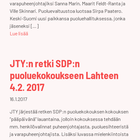
varapuheenjohtajiksi Sanna Marin, Maarit Feldt-Ranta ja
Ville Skinnari. Puoluevaltuustoa luotsaa Sirpa Paatero.
Keski-Suomi uusi paikkansa puoluehallituksessa, jonka
jäseneksi […]
Lue lisää
JTY:n retki SDP:n
puoluekokoukseen Lahteen
4.2. 2017
16.1.2017
JTY järjestää retken SDP:n puoluekokouksen kokouksen
”pääpäivänä” lauantaina, jolloin kokouksessa tehdään
mm. henkilövalinnat puheenjohtajasta, puoluesihteeristä
ja varapuheenjohtajista. Lisäksi luvassa mielenkiintoista