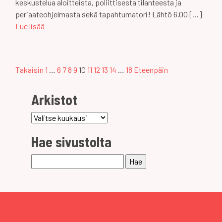
keskustelua aloitteista, poliittisesta tilanteesta ja
periaateohjelmasta sekä tapahtumatori! Lähtö 6.00 […]
Lue lisää
Artikkeleiden
Takaisin
1
…
6
7
8
9
10
11
12
13
14
…
18
Eteenpäin
selaus
Arkistot
Arkistot
Hae sivustolta
Haku: