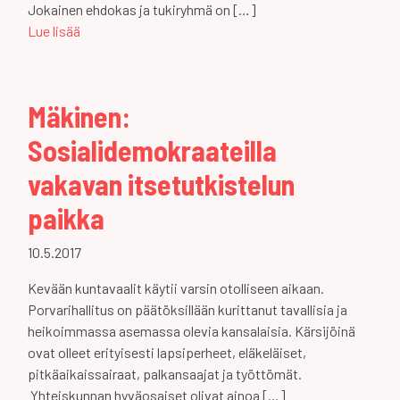
Jokainen ehdokas ja tukiryhmä on […]
Lue lisää
Mäkinen:
Sosialidemokraateilla
vakavan itsetutkistelun
paikka
10.5.2017
Kevään kuntavaalit käytii varsin otolliseen aikaan.
Porvarihallitus on päätöksillään kurittanut tavallisia ja
heikoimmassa asemassa olevia kansalaisia. Kärsijöinä
ovat olleet erityisesti lapsiperheet, eläkeläiset,
pitkäaikaissairaat, palkansaajat ja työttömät.
Yhteiskunnan hyväosaiset olivat ainoa […]